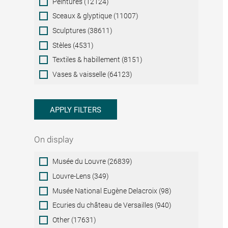
Peintures (12124)
Sceaux & glyptique (11007)
Sculptures (38611)
Stèles (4531)
Textiles & habillement (8151)
Vases & vaisselle (64123)
APPLY FILTERS
On display
On
Musée du Louvre (26839)
display
Louvre-Lens (349)
Musée National Eugène Delacroix (98)
Ecuries du château de Versailles (940)
Other (17631)