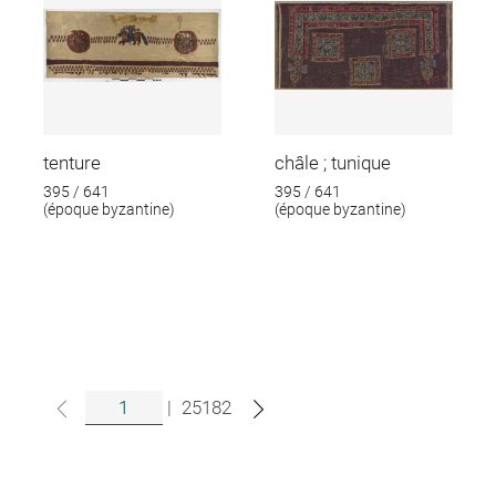
tenture
châle ; tunique
395 / 641
395 / 641
(époque byzantine)
(époque byzantine)
|
25182