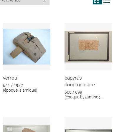
search
search
results
results
in
as
grid
list
format
verrou
papyrus
documentaire
641 / 1952
(époque islamique)
600 / 699
(époque byzantine ;
époque islamique)