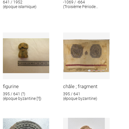
641 / 1952
-1069 / -664
(époque islamique)
(Troisième Période
intermédiaire)
figurine
châle ; fragment
395 / 641 (?)
395 / 641
(époque byzantine [?])
(époque byzantine)