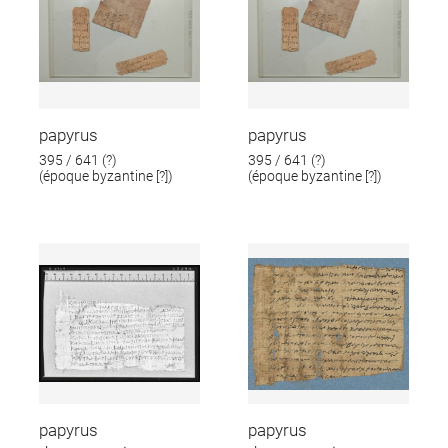
papyrus
papyrus
395 / 641 (?)
395 / 641 (?)
(époque byzantine [?])
(époque byzantine [?])
papyrus
papyrus