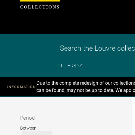
Cookies management panel
FILTERS
Due to the complete redesign of our collectio
INFORMATION
can be found, may not be up to date. We apolo
Recherche
dans
les
collections
Period
Period
Between