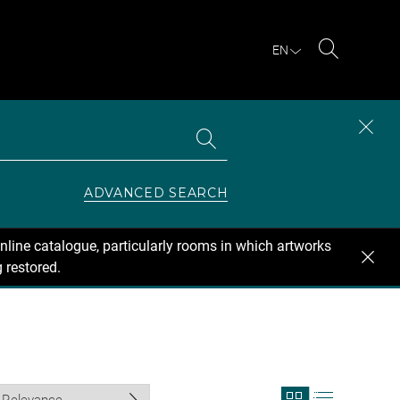
EN
Search
Search
CLOS
the
collections
SEAR
ZONE
ADVANCED SEARCH
nline catalogue, particularly rooms in which artworks
 restored.
View
View