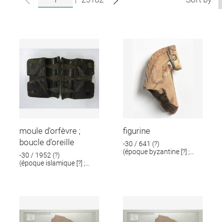
moule d'orfèvre ;
figurine
boucle d'oreille
-30 / 641 (?)
(époque byzantine [?] ;
-30 / 1952 (?)
époque romaine [?])
(époque islamique [?] ;
époque romaine [?])