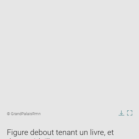
Enlarge
image
Image
© GrandPalaisRmn
in
caption:
Downlo
Enla
new
image
ima
window
Figure debout tenant un livre, et
in
new