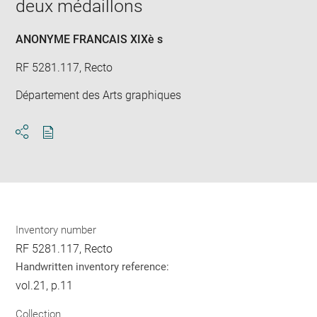
deux médaillons
win
ANONYME FRANCAIS XIXè s
RF 5281.117, Recto
Département des Arts graphiques
Download
Share
pdf
Inventory number
RF 5281.117, Recto
Handwritten inventory reference:
vol.21, p.11
Collection