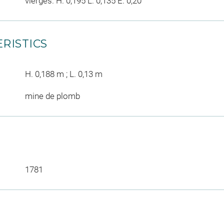
vierges. H. 0,195 L. 0,135 E. 0,20
RISTICS
H. 0,188 m ; L. 0,13 m
mine de plomb
1781