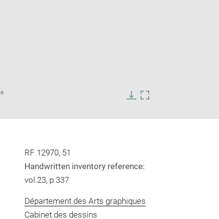
Enlarge
Le
image
in
Download
Enlarge
new
image
image
window
in
new
window
RF 12970, 51
Handwritten inventory reference:
vol.23, p.337
Département des Arts graphiques
Cabinet des dessins