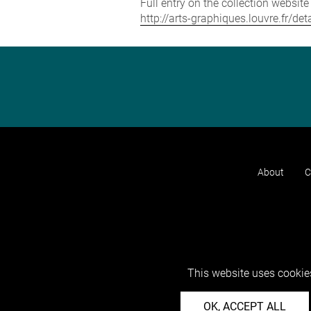
Full entry on the collection websit
http://arts-graphiques.louvre.fr/d
About
C
This website uses cookies
OK, ACCEPT ALL