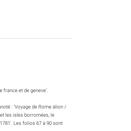
de france et de geneve'.
nnoté : 'Voyage de Rome àlion /
et les isles borromées, le
1781'. Les folios 67 à 90 sont