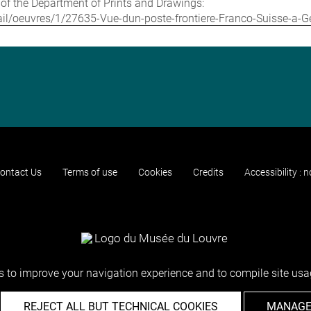
e of the Department of Prints and Drawings:
etail/oeuvres/1/27635-Vue-dun-poste-frontiere-Franco-Suisse-a-
ontact Us
Terms of use
Cookies
Credits
Accessibility : 
 to improve your navigation experience and to compile site usag
REJECT ALL BUT TECHNICAL COOKIES
MANAGE