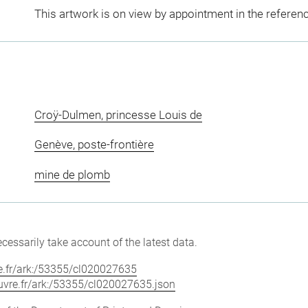
This artwork is on view by appointment in the referen
Croÿ-Dulmen, princesse Louis de
Genève, poste-frontière
mine de plomb
cessarily take account of the latest data.
vre.fr/ark:/53355/cl020027635
louvre.fr/ark:/53355/cl020027635.json