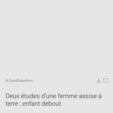
Enlarge
image
Image
© GrandPalaisRmn
in
caption:
Downlo
Enla
new
image
ima
window
Deux études d'une femme assise à
in
new
terre ; enfant debout
win