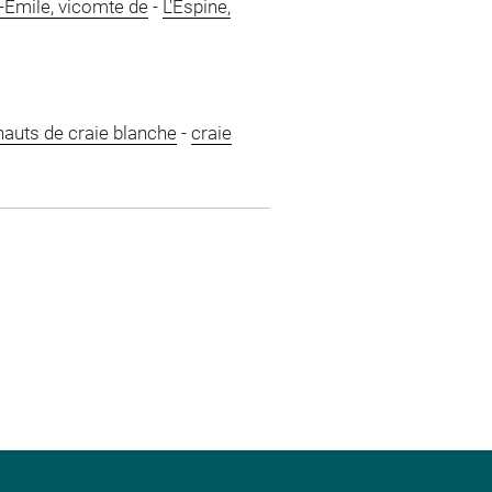
e-Emile, vicomte de
-
L'Espine,
hauts de craie blanche
-
craie