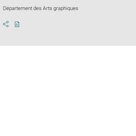
Département des Arts graphiques
Download
Share
pdf