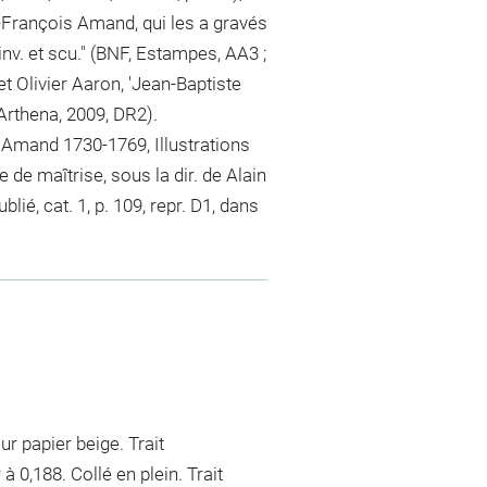
-François Amand, qui les a gravés
inv. et scu." (BNF, Estampes, AA3 ;
et Olivier Aaron, 'Jean-Baptiste
 Arthena, 2009, DR2).
 Amand 1730-1769, Illustrations
de maîtrise, sous la dir. de Alain
é, cat. 1, p. 109, repr. D1, dans
r papier beige. Trait
à 0,188. Collé en plein. Trait