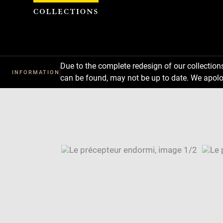
Cookies management panel
Due to the complete redesign of our collectio
INFORMATION
can be found, may not be up to date. We apolo
Download
Next
Previous
Enlarge
image
Enlarge
in
image
Image
new
in
caption:
window
new
SKIP IMAGE CAROUSEL
window