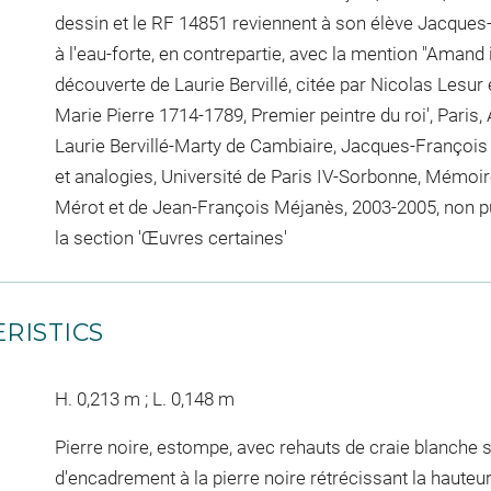
dessin et le RF 14851 reviennent à son élève Jacques
à l'eau-forte, en contrepartie, avec la mention "Amand 
découverte de Laurie Bervillé, citée par Nicolas Lesur 
Marie Pierre 1714-1789, Premier peintre du roi', Paris,
Laurie Bervillé-Marty de Cambiaire, Jacques-François
et analogies, Université de Paris IV-Sorbonne, Mémoire 
Mérot et de Jean-François Méjanès, 2003-2005, non publi
la section 'Œuvres certaines'
RISTICS
H. 0,213 m ; L. 0,148 m
Pierre noire, estompe, avec rehauts de craie blanche su
d'encadrement à la pierre noire rétrécissant la hauteur 