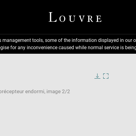
ns management tools, some of the information displayed in our o
gise for any inconvenience caused while normal service is being
Download
Enlarge
image
image
in
new
window