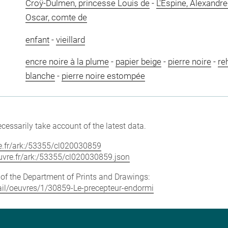
Croÿ-Dulmen, princesse Louis de
-
L'Espine, Alexandr
Oscar, comte de
enfant
-
vieillard
encre noire à la plume
-
papier beige
-
pierre noire
-
re
blanche
-
pierre noire estompée
cessarily take account of the latest data.
vre.fr/ark:/53355/cl020030859
louvre.fr/ark:/53355/cl020030859.json
e of the Department of Prints and Drawings:
etail/oeuvres/1/30859-Le-precepteur-endormi