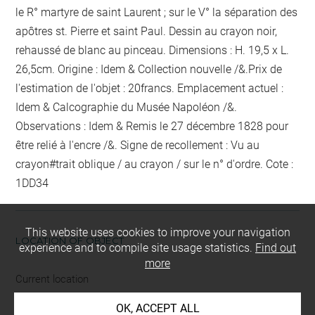
le R° martyre de saint Laurent ; sur le V° la séparation des
apôtres st. Pierre et saint Paul. Dessin au crayon noir,
rehaussé de blanc au pinceau. Dimensions : H. 19,5 x L.
26,5cm. Origine : Idem & Collection nouvelle /&.Prix de
l'estimation de l'objet : 20francs. Emplacement actuel :
Idem & Calcographie du Musée Napoléon /&.
Observations : Idem &
Remis le 27 décembre 1828 pour
être relié
à l'encre
/&. Signe de recollement :
Vu
au
crayon
#
trait oblique / au crayon / sur le n° d'ordre
. Cote :
1DD34
This website uses cookies to improve your navigation
LOCATION OF OBJECT
experience and to compile site usage statistics.
Find out
more
Current location
Petit format
OK, ACCEPT ALL