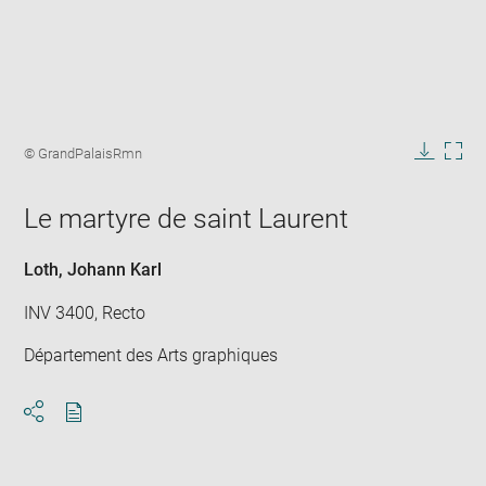
Enlarge
image
Image
© GrandPalaisRmn
in
caption:
Downlo
Enla
new
image
ima
window
Le martyre de saint Laurent
in
new
win
Loth, Johann Karl
INV 3400, Recto
Département des Arts graphiques
Download
Share
pdf