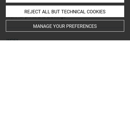
This artwork is on view by appointment in the reference
REJECT ALL BUT TECHNICAL COOKIES
room for prints and drawings
MANAGE YOUR PREFERENCES
INDEX
Collections
Anonyme (L. 3005c-d)
-
Pseudo-Zanetti
-
The Reliable
Venitian hand
People
Laurent, saint
Subjects
ICONOGRAPHIE RELIGIEUSE
-
Martyre de saint Laurent
Techniques
lavis
-
pierre noire
-
rehauts de blanc
-
papier gris-vert