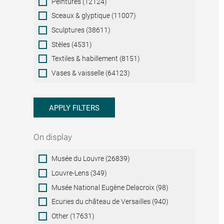
Peintures (12124)
Sceaux & glyptique (11007)
Sculptures (38611)
Stèles (4531)
Textiles & habillement (8151)
Vases & vaisselle (64123)
APPLY FILTERS
On display
On
Musée du Louvre (26839)
display
Louvre-Lens (349)
Musée National Eugène Delacroix (98)
Ecuries du château de Versailles (940)
Other (17631)