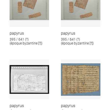
papyrus
papyrus
395 / 641 (?)
395 / 641 (?)
(époque byzantine [?])
(époque byzantine [?])
papyrus
papyrus