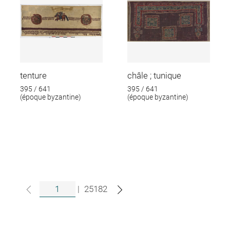
tenture
châle ; tunique
395 / 641
395 / 641
(époque byzantine)
(époque byzantine)
|
25182