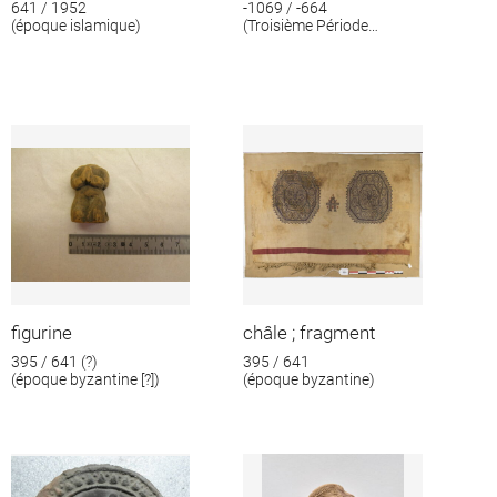
641 / 1952
-1069 / -664
(époque islamique)
(Troisième Période
intermédiaire)
figurine
châle ; fragment
395 / 641 (?)
395 / 641
(époque byzantine [?])
(époque byzantine)