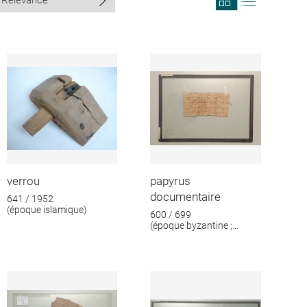
search
search
results
results
in
as
grid
list
format
verrou
papyrus
documentaire
641 / 1952
(époque islamique)
600 / 699
(époque byzantine ;
époque islamique)