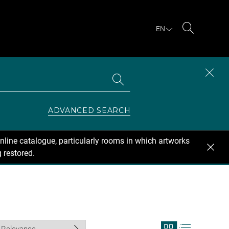
EN
Search
Search
CLOS
the
collections
SEAR
ZONE
ADVANCED SEARCH
nline catalogue, particularly rooms in which artworks
 restored.
View
View