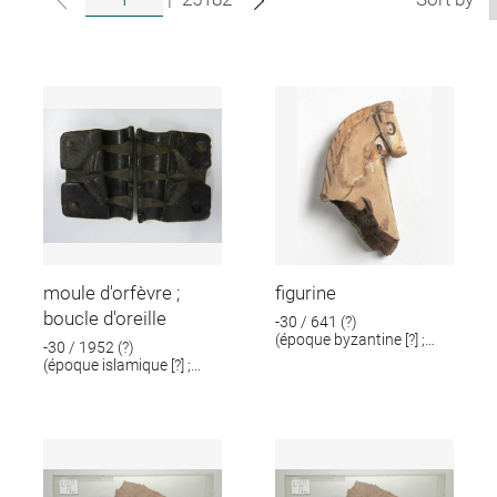
moule d'orfèvre ;
figurine
boucle d'oreille
-30 / 641 (?)
(époque byzantine [?] ;
-30 / 1952 (?)
époque romaine [?])
(époque islamique [?] ;
époque romaine [?])