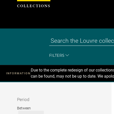
Cookies management panel
FILTERS
Due to the complete redesign of our collectio
INFORMATION
can be found, may not be up to date. We apolo
Recherche
dans
les
collections
Period
Period
Between