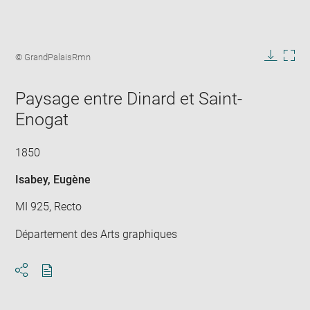
Enlarge
image
Image
© GrandPalaisRmn
in
caption:
Downlo
Enla
new
image
ima
window
Paysage entre Dinard et Saint-
in
new
Enogat
win
1850
Isabey, Eugène
MI 925, Recto
Département des Arts graphiques
Download
Share
pdf