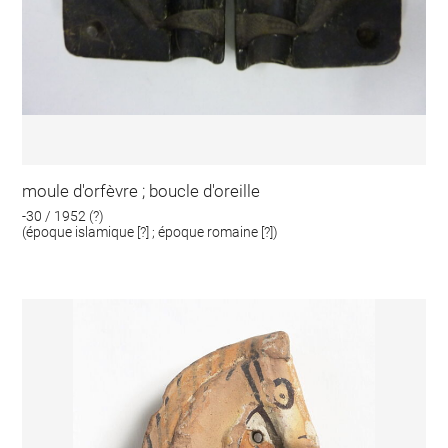
moule d'orfèvre ; boucle d'oreille
-30 / 1952 (?)
(époque islamique [?] ; époque romaine [?])