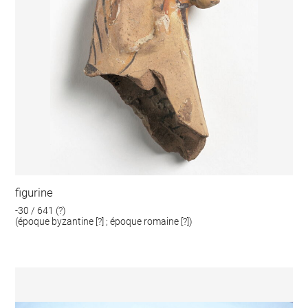
figurine
-30 / 641 (?)
(époque byzantine [?] ; époque romaine [?])