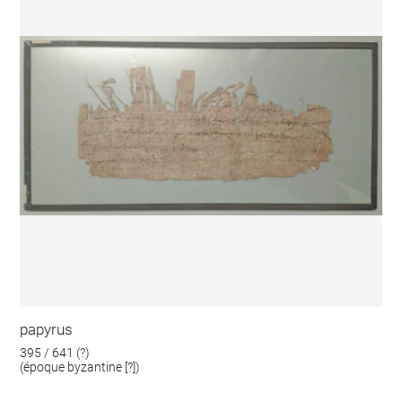
papyrus
395 / 641 (?)
(époque byzantine [?])