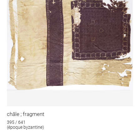
châle ; fragment
395 / 641
(époque byzantine)