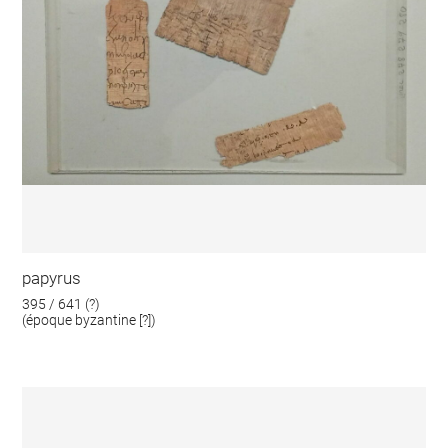
papyrus
395 / 641 (?)
(époque byzantine [?])