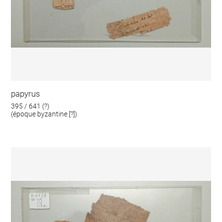
papyrus
395 / 641 (?)
(époque byzantine [?])