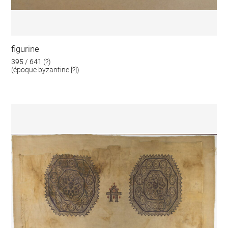
figurine
395 / 641 (?)
(époque byzantine [?])