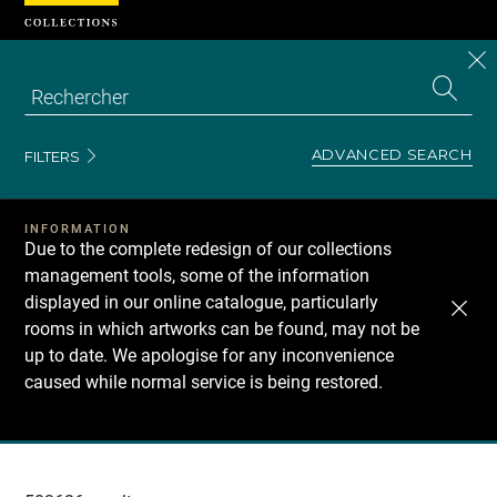
Cookies management panel
CL
Search
the
EN
S
collecti
Z
Se
ADVANCED SEARCH
FILTERS
INFORMATION
Due to the complete redesign of our collections
management tools, some of the information
displayed in our online catalogue, particularly
rooms in which artworks can be found, may not be
up to date. We apologise for any inconvenience
caused while normal service is being restored.
Recherche
dans
les