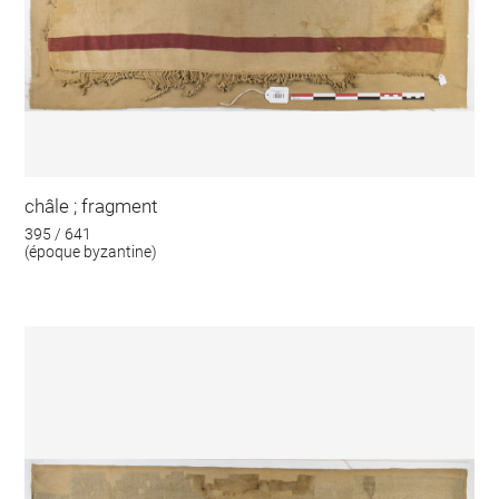
châle ; fragment
395 / 641
(époque byzantine)