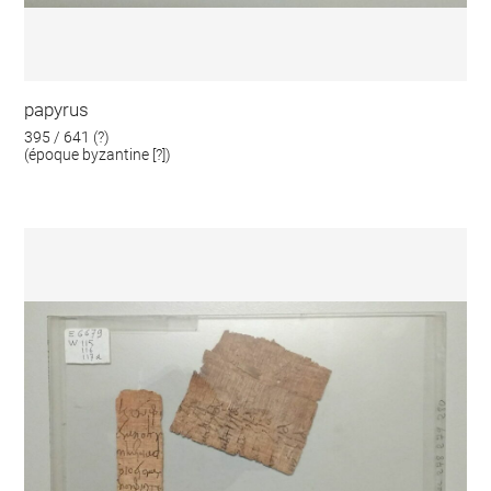
papyrus
395 / 641 (?)
(époque byzantine [?])