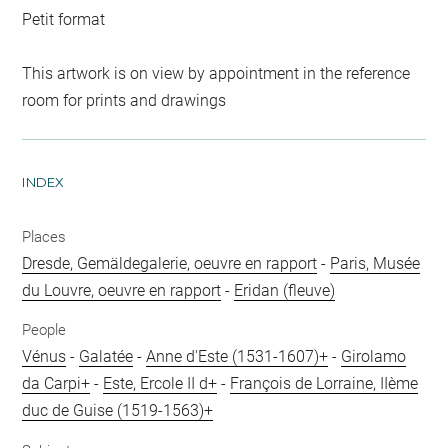
Petit format
This artwork is on view by appointment in the reference
room for prints and drawings
INDEX
Places
Dresde, Gemäldegalerie, oeuvre en rapport
-
Paris, Musée
du Louvre, oeuvre en rapport
-
Eridan (fleuve)
People
Vénus
-
Galatée
-
Anne d'Este (1531-1607)+
-
Girolamo
da Carpi+
-
Este, Ercole II d+
-
François de Lorraine, IIème
duc de Guise (1519-1563)+