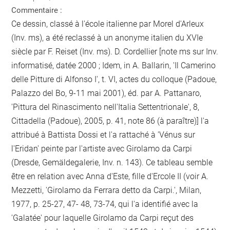
Commentaire :
Ce dessin, classé à l'école italienne par Morel d'Arleux
(Inv. ms), a été reclassé à un anonyme italien du XVIe
siècle par F. Reiset (Inv. ms). D. Cordellier [note ms sur Inv.
informatisé, datée 2000 ; Idem, in A. Ballarin, 'Il Camerino
delle Pitture di Alfonso I', t. VI, actes du colloque (Padoue,
Palazzo del Bo, 9-11 mai 2001), éd. par A. Pattanaro,
'Pittura del Rinascimento nell'Italia Settentrionale', 8,
Cittadella (Padoue), 2005, p. 41, note 86 (à paraître)] l'a
attribué à Battista Dossi et l'a rattaché à 'Vénus sur
l'Eridan' peinte par l'artiste avec Girolamo da Carpi
(Dresde, Gemäldegalerie, Inv. n. 143). Ce tableau semble
être en relation avec Anna d'Este, fille d'Ercole II (voir A.
Mezzetti, 'Girolamo da Ferrara detto da Carpi.', Milan,
1977, p. 25-27, 47- 48, 73-74, qui l'a identifié avec la
'Galatée' pour laquelle Girolamo da Carpi reçut des