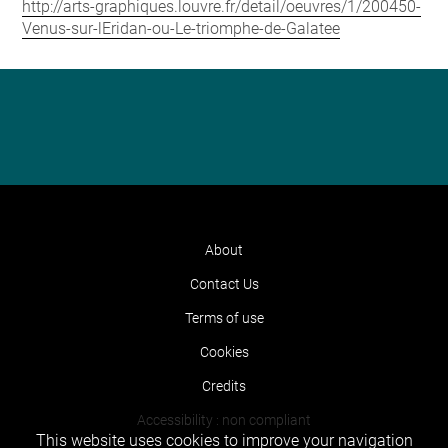
http://arts-graphiques.louvre.fr/detail/oeuvres/1/200450-
Venus-sur-lEridan-ou-Le-triomphe-de-Galatee
About
Contact Us
Terms of use
Cookies
Credits
Accessibility : non compliant
This website uses cookies to improve your navigation