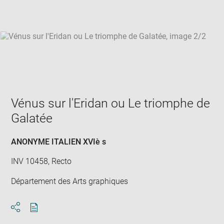
win
Vénus sur l'Eridan ou Le triomphe de
Galatée
ANONYME ITALIEN XVIè s
INV 10458, Recto
Département des Arts graphiques
Download
Share