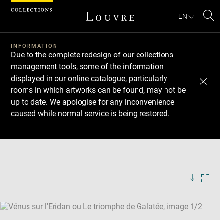
Cookies management panel
EN
Se
INFORMATION
Due to the complete redesign of our collections
management tools, some of the information
displayed in our online catalogue, particularly
rooms in which artworks can be found, may not be
up to date. We apologise for any inconvenience
caused while normal service is being restored.
Download
Next
Previous
Enlarge
image
Enlarge
in
image
new
in
Image
Downlo
Enla
caption:
window
new
image
ima
window
SKIP IMAGE CAROUSEL
in
new