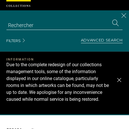
Cookies management panel
CL
Search
the
EN
S
collecti
Z
Se
ADVANCED SEARCH
FILTERS
INFORMATION
Due to the complete redesign of our collections
management tools, some of the information
displayed in our online catalogue, particularly
rooms in which artworks can be found, may not be
up to date. We apologise for any inconvenience
caused while normal service is being restored.
Recherche
dans
les