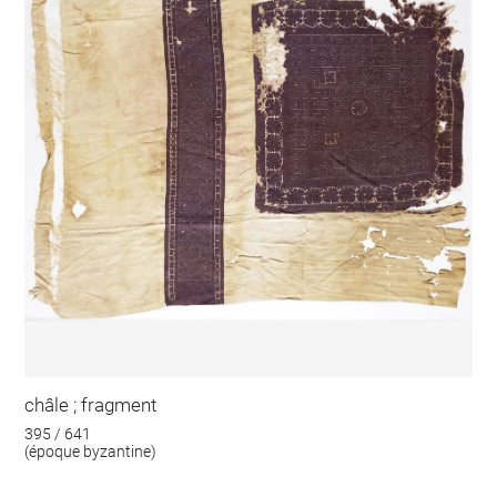
châle ; fragment
395 / 641
(époque byzantine)