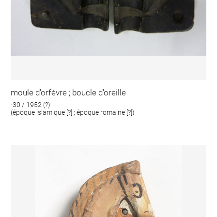
moule d'orfèvre ; boucle d'oreille
-30 / 1952 (?)
(époque islamique [?] ; époque romaine [?])