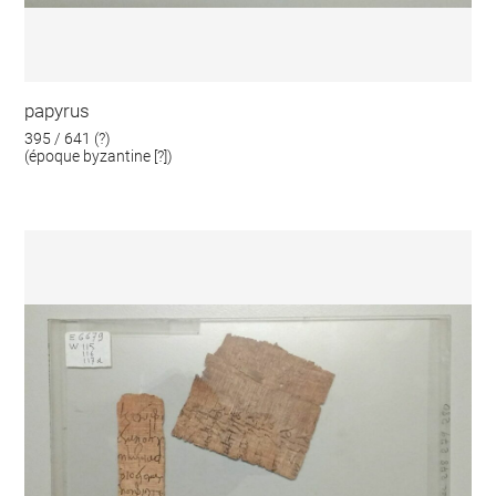
papyrus
395 / 641 (?)
(époque byzantine [?])