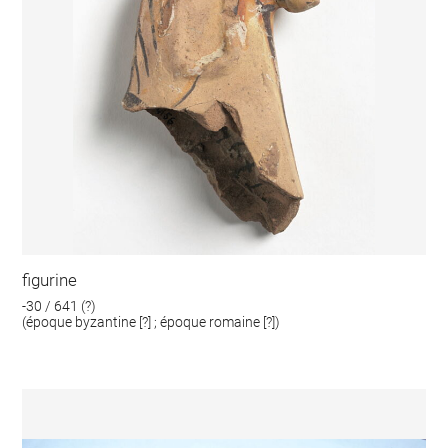
figurine
-30 / 641 (?)
(époque byzantine [?] ; époque romaine [?])