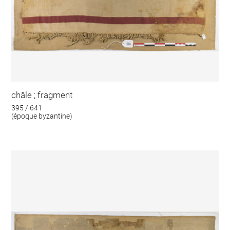
châle ; fragment
395 / 641
(époque byzantine)