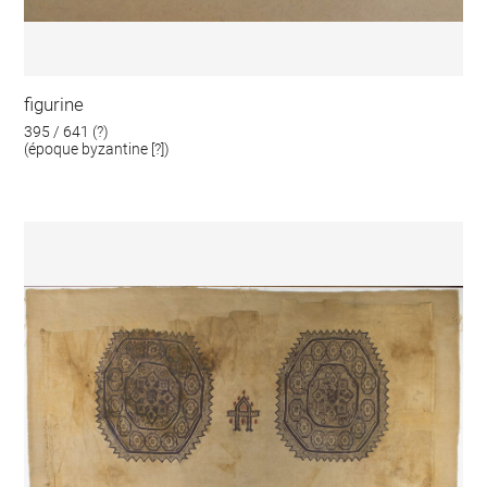
figurine
395 / 641 (?)
(époque byzantine [?])