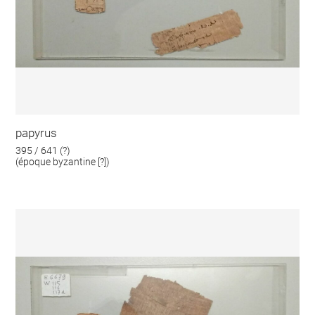
papyrus
395 / 641 (?)
(époque byzantine [?])