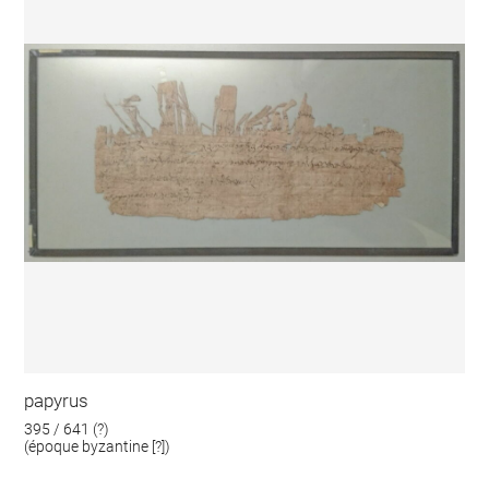
papyrus
395 / 641 (?)
(époque byzantine [?])