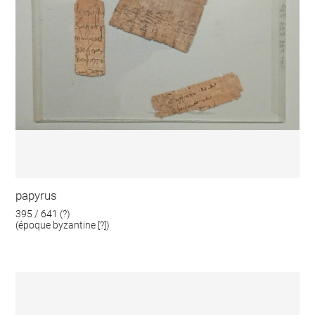
papyrus
395 / 641 (?)
(époque byzantine [?])