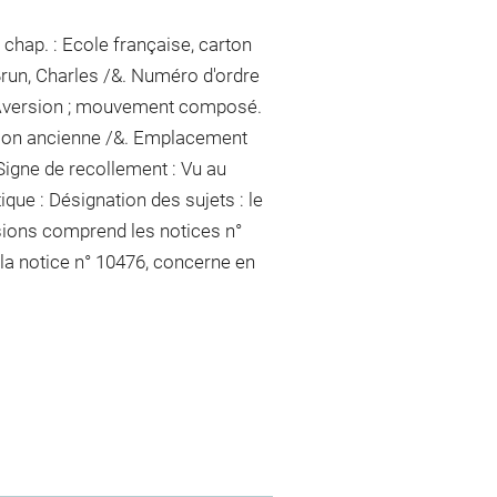
chap. : Ecole française, carton
Brun, Charles /&. Numéro d'ordre
 : Aversion ; mouvement composé.
ction ancienne /&. Emplacement
Signe de recollement :
Vu
au
ique : Désignation des sujets : le
sions comprend les notices n°
 la notice n° 10476, concerne en