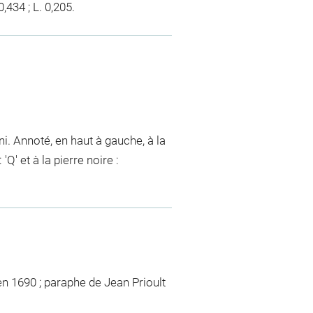
,434 ; L. 0,205.
ni. Annoté, en haut à gauche, à la
'Q' et à la pierre noire :
en 1690 ; paraphe de Jean Prioult