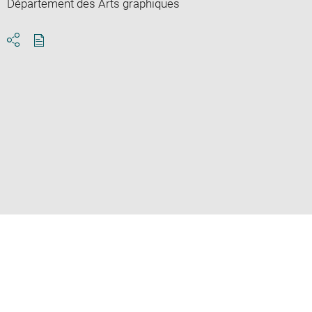
Département des Arts graphiques
Download
Share
pdf