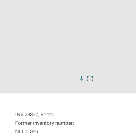
Enlarge
image
in
Download
Enlarge
new
image
image
window
in
new
window
INV 28337, Recto
Former inventory number:
NIII 11399