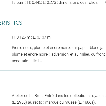
l'album : H: 0,445; L: 0,273 ; dimensions des folios : H: 0
RISTICS
H. 0,126 m ; L. 0,107 m
Pierre noire, plume et encre noire, sur papier blanc jau
plume et encre noire : 'adversion' et au milieu du front : 
annotation illisible.
Atelier de Le Brun. Entré dans les collections royales 
(L. 2953) au recto ; marque du musée (L. 1886a).