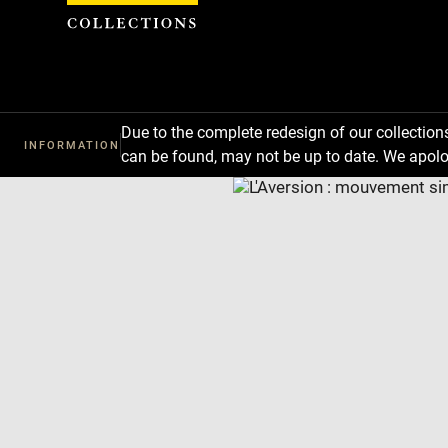
Cookies management panel
Due to the complete redesign of our collectio
INFORMATION
can be found, may not be up to date. We apolo
Download
Next
Previous