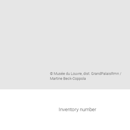
Image
© Musée du Louvre, dist. GrandPalaisRmn /
caption:
Martine Beck-Coppola
Inventory number