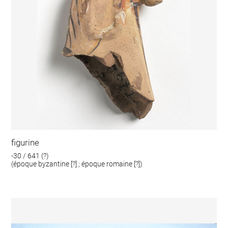
figurine
-30 / 641 (?)
(époque byzantine [?] ; époque romaine [?])