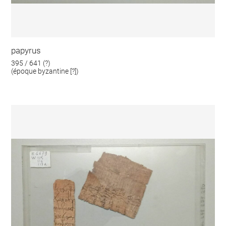
papyrus
395 / 641 (?)
(époque byzantine [?])