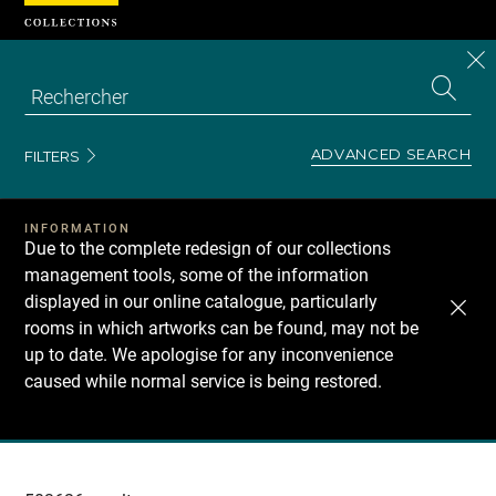
Cookies management panel
CL
Search
the
EN
S
collecti
Z
Se
ADVANCED SEARCH
FILTERS
INFORMATION
Due to the complete redesign of our collections
management tools, some of the information
displayed in our online catalogue, particularly
rooms in which artworks can be found, may not be
up to date. We apologise for any inconvenience
caused while normal service is being restored.
Recherche
dans
les