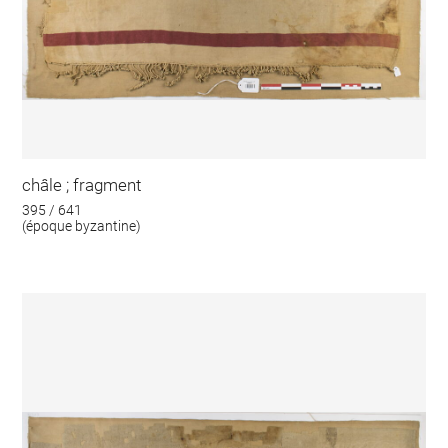
châle ; fragment
395 / 641
(époque byzantine)