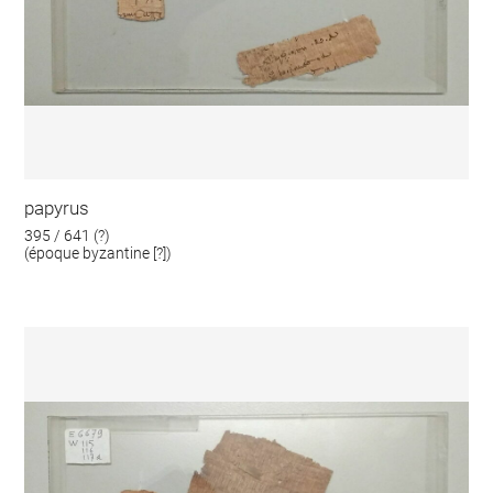
papyrus
395 / 641 (?)
(époque byzantine [?])