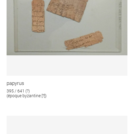
papyrus
395 / 641 (?)
(époque byzantine [?])