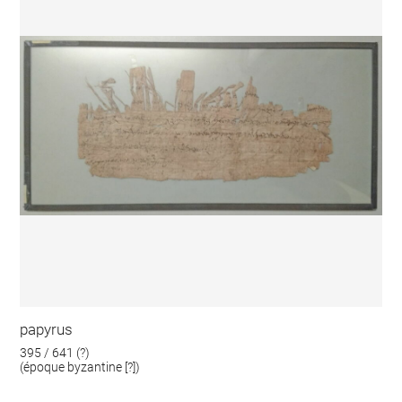
papyrus
395 / 641 (?)
(époque byzantine [?])