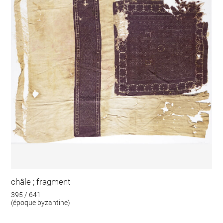
châle ; fragment
395 / 641
(époque byzantine)