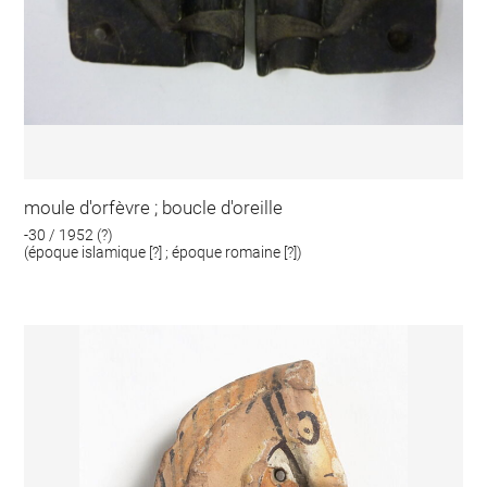
moule d'orfèvre ; boucle d'oreille
-30 / 1952 (?)
(époque islamique [?] ; époque romaine [?])