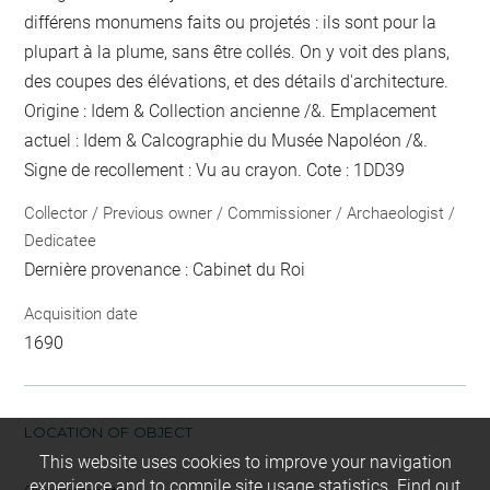
différens monumens faits ou projetés : ils sont pour la
plupart à la plume, sans être collés. On y voit des plans,
des coupes des élévations, et des détails d'architecture.
Origine : Idem & Collection ancienne /&. Emplacement
actuel : Idem & Calcographie du Musée Napoléon /&.
Signe de recollement :
Vu
au crayon
. Cote : 1DD39
Collector / Previous owner / Commissioner / Archaeologist /
Dedicatee
Dernière provenance : Cabinet du Roi
Acquisition date
1690
LOCATION OF OBJECT
This website uses cookies to improve your navigation
experience and to compile site usage statistics.
Find out