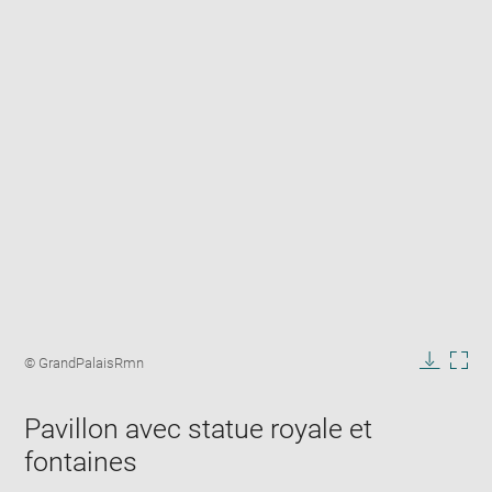
Enlarge
image
Image
© GrandPalaisRmn
in
caption:
Downlo
Enla
new
image
ima
window
Pavillon avec statue royale et
in
new
fontaines
win