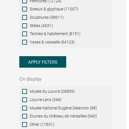
Peintures (12124)
Sceaux & glyptique (11007)
Sculptures (38611)
Stèles (4531)
Textiles & habillement (8151)
Vases & vaisselle (64123)
APPLY FILTERS
On display
On
Musée du Louvre (26839)
display
Louvre-Lens (349)
Musée National Eugène Delacroix (98)
Ecuries du château de Versailles (940)
Other (17631)