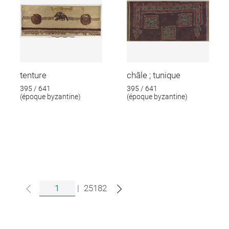
tenture
châle ; tunique
395 / 641
395 / 641
(époque byzantine)
(époque byzantine)
|
25182