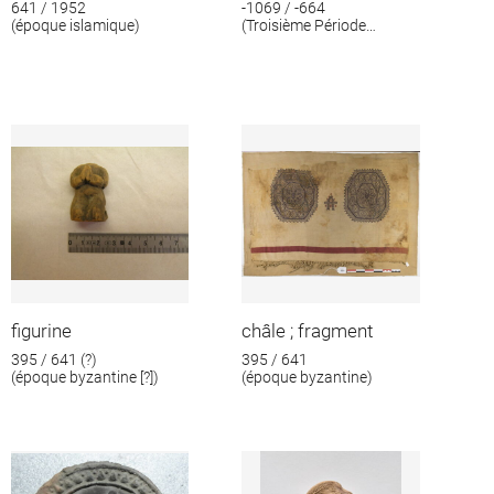
641 / 1952
-1069 / -664
(époque islamique)
(Troisième Période
intermédiaire)
figurine
châle ; fragment
395 / 641 (?)
395 / 641
(époque byzantine [?])
(époque byzantine)