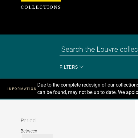
Cookies management panel
FILTERS
Due to the complete redesign of our collectio
INFORMATION
can be found, may not be up to date. We apolo
Recherche
dans
les
collections
Period
Period
Between