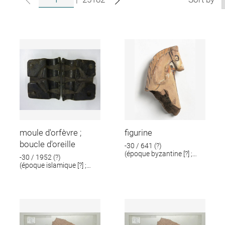
moule d'orfèvre ;
figurine
boucle d'oreille
-30 / 641 (?)
(époque byzantine [?] ;
-30 / 1952 (?)
époque romaine [?])
(époque islamique [?] ;
époque romaine [?])