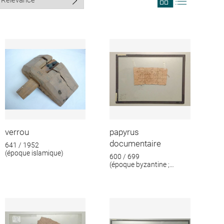
search
search
results
results
in
as
grid
list
format
verrou
papyrus
documentaire
641 / 1952
(époque islamique)
600 / 699
(époque byzantine ;
époque islamique)