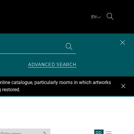
EN
Search
Search
CLOS
the
collections
SEAR
ZONE
ADVANCED SEARCH
nline catalogue, particularly rooms in which artworks
 restored.
View
View