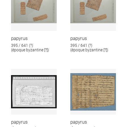
papyrus
papyrus
395 / 641 (?)
395 / 641 (?)
(époque byzantine [?])
(époque byzantine [?])
papyrus
papyrus