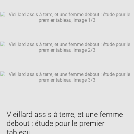
Downlo
Enla
caption:
new
image
ima
window
SKIP IMAGE CAROUSEL
in
new
win
Vieillard assis à terre, et une femme
debout : étude pour le premier
tableau