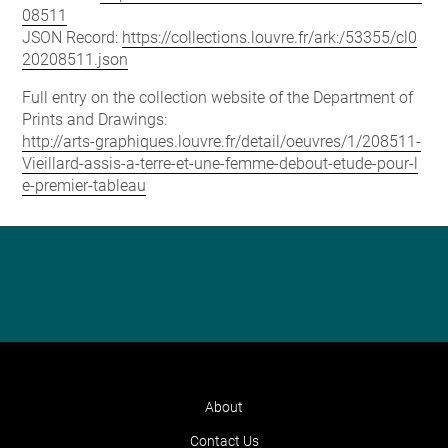
08511
JSON Record:
https://collections.louvre.fr/ark:/53355/cl0
20208511.json
Full entry on the collection website of the Department of
Prints and Drawings:
http://arts-graphiques.louvre.fr/detail/oeuvres/1/208511-
Vieillard-assis-a-terre-et-une-femme-debout-etude-pour-l
e-premier-tableau
About
Contact Us