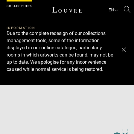
Cookies management panel
EN
Se
INFORMATION
Due to the complete redesign of our collections
management tools, some of the information
displayed in our online catalogue, particularly
rooms in which artworks can be found, may not be
up to date. We apologise for any inconvenience
caused while normal service is being restored.
Download
Next
Previous
Enlarge
image
in
Enlarge
new
image
window
in
Enlarge
new
image
window
in
Image