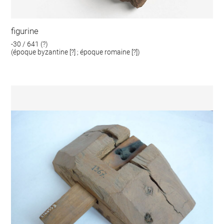
figurine
-30 / 641 (?)
(époque byzantine [?] ; époque romaine [?])