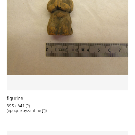
figurine
395 / 641 (?)
(époque byzantine [?])