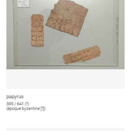
papyrus
395 / 641 (?)
(époque byzantine [?])