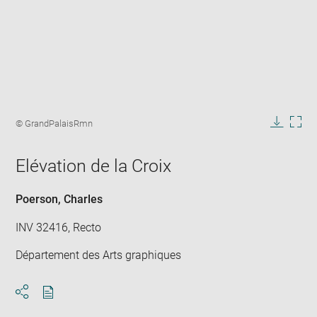
Enlarge
image
Image
© GrandPalaisRmn
in
caption:
Downlo
Enla
new
image
ima
window
Elévation de la Croix
in
new
win
Poerson, Charles
INV 32416, Recto
Département des Arts graphiques
Download
Share