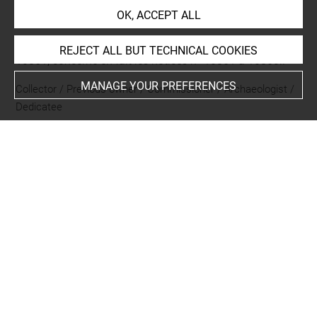
Napoléon. Signe de recollement :
Vu
au crayon
. Cote :
OK, ACCEPT ALL
1DD39 Note relative à la saisie informatique : Désignation
des sujets : l'iconographie, précisée dans la notice n°
REJECT ALL BUT TECHNICAL COOKIES
10861, concerne en fait les notices n° 10861 à 10863..
MANAGE YOUR PREFERENCES
Collector / Previous owner / Commissioner / Archaeologist /
Dedicatee
Dernière provenance : Jabach, Everhard
Acquisition date
1671
LOCATION OF OBJECT
Current location
Grand format