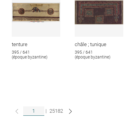
tenture
châle ; tunique
395 / 641
395 / 641
(époque byzantine)
(époque byzantine)
|
25182