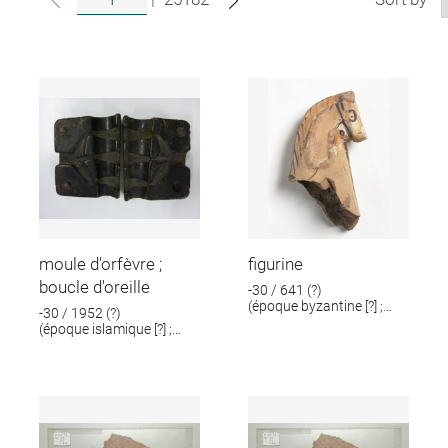
moule d'orfèvre ;
figurine
boucle d'oreille
-30 / 641 (?)
(époque byzantine [?] ;
-30 / 1952 (?)
époque romaine [?])
(époque islamique [?] ;
époque romaine [?])