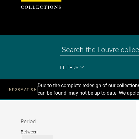
Cookies management panel
FILTERS
Due to the complete redesign of our collectio
INFORMATION
can be found, may not be up to date. We apolo
Recherche
dans
les
collections
Period
Period
Between