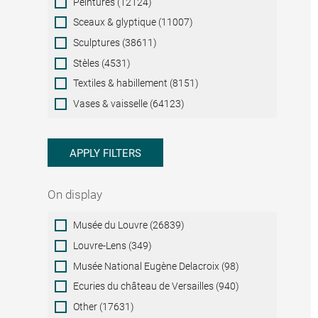
Peintures (12124)
Sceaux & glyptique (11007)
Sculptures (38611)
Stèles (4531)
Textiles & habillement (8151)
Vases & vaisselle (64123)
APPLY FILTERS
On display
On
Musée du Louvre (26839)
display
Louvre-Lens (349)
Musée National Eugène Delacroix (98)
Ecuries du château de Versailles (940)
Other (17631)