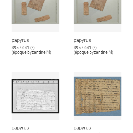
papyrus
papyrus
395 / 641 (?)
395 / 641 (?)
(époque byzantine [?])
(époque byzantine [?])
papyrus
papyrus