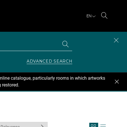
EN
Search
Search
CLOS
the
collections
SEAR
ZONE
ADVANCED SEARCH
nline catalogue, particularly rooms in which artworks
 restored.
View
View