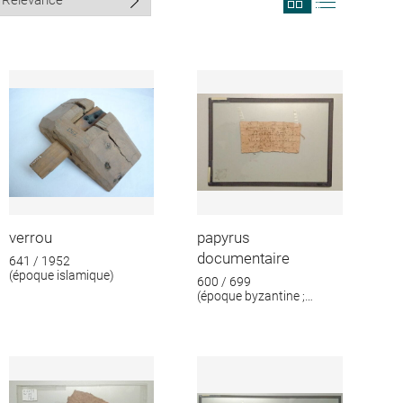
search
search
results
results
in
as
grid
list
format
verrou
papyrus
documentaire
641 / 1952
(époque islamique)
600 / 699
(époque byzantine ;
époque islamique)