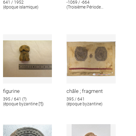
641 / 1952
-1069 / -664
(époque islamique)
(Troisième Période
intermédiaire)
figurine
châle ; fragment
395 / 641 (?)
395 / 641
(époque byzantine [?])
(époque byzantine)