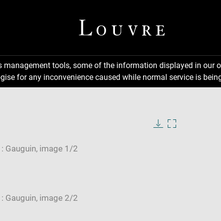
ns management tools, some of the information displayed in our o
gise for any inconvenience caused while normal service is being
Download
Enlarge
image
image
in
new
window