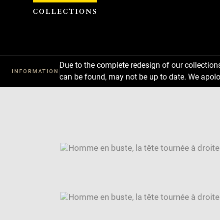
Cookies management panel
Due to the complete redesign of our collectio
INFORMATION
can be found, may not be up to date. We apolo
Download
Next
Previous
Enlarge
image
Enlarge
in
image
Image
new
in
caption:
window
new
SKIP IMAGE CAROUSEL
window