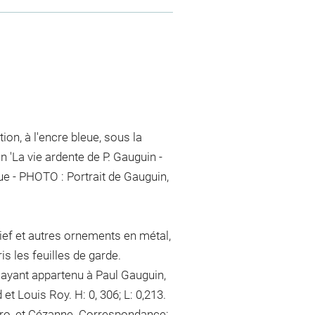
ption, à l'encre bleue, sous la
n 'La vie ardente de P. Gauguin -
ue - PHOTO : Portrait de Gauguin,
ef et autres ornements en métal,
s les feuilles de garde.
um ayant appartenu à Paul Gauguin,
t Louis Roy. H: 0, 306; L: 0,213.
ro, et Cézanne. Correspondance: