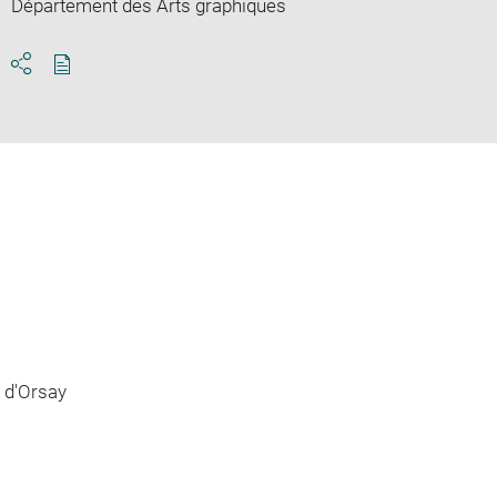
Département des Arts graphiques
Download
Share
pdf
 d'Orsay