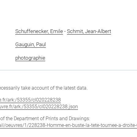
Schuffenecker, Emile
-
Schmit, Jean-Albert
Gauguin, Paul
photographie
cessarily take account of the latest data.
vre.fr/ark:/53355/cl020228238
louvre.fr/ark:/53355/cl020228238.json
e of the Department of Prints and Drawings:
etail/oeuvres/1/228238-Homme-en-buste-la-tete-tournee-a-droit