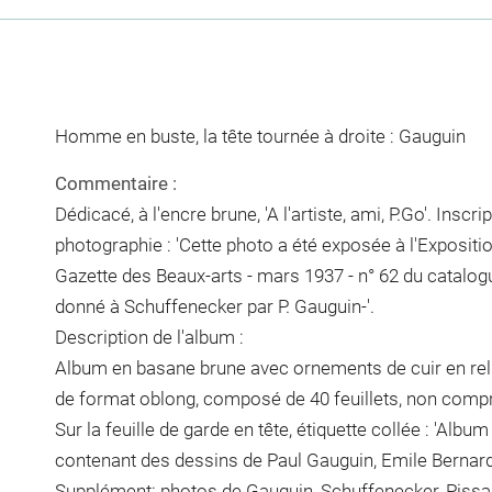
Homme en buste, la tête tournée à droite : Gauguin
Commentaire :
Dédicacé, à l'encre brune, 'A l'artiste, ami, P.Go'. Inscri
photographie : 'Cette photo a été exposée à l'Expositio
Gazette des Beaux-arts - mars 1937 - n° 62 du catalog
donné à Schuffenecker par P. Gauguin-'.
Description de l'album :
Album en basane brune avec ornements de cuir en reli
de format oblong, composé de 40 feuillets, non compri
Sur la feuille de garde en tête, étiquette collée : 'Alb
contenant des dessins de Paul Gauguin, Emile Bernard e
Supplément: photos de Gauguin, Schuffenecker, Pissa