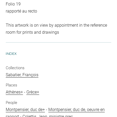
Folio 19
rapporté au recto
This artwork is on view by appointment in the reference
room for prints and drawings
INDEX
Collections
Sabatier, François
Places
Athènes+
-
Grèce+
People
Montpensier, duc de+
-
Montpensier, duc de, oeuvre en
rapport
-
Colettis, Jean, ministre grec