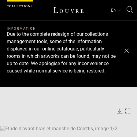
Cookies management panel
EN
Se
INFORMATION
Due to the complete redesign of our collections
management tools, some of the information
displayed in our online catalogue, particularly
rooms in which artworks can be found, may not be
up to date. We apologise for any inconvenience
caused while normal service is being restored.
Download
Next
Previous
Enlarge
image
Enlarge
in
image
new
in
Image
Downlo
Enla
caption:
window
new
image
ima
window
SKIP IMAGE CAROUSEL
in
new