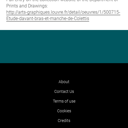
Prints and Drawings:
http://arts-graphiques.louvre.fr/detail/oeuvres/1/500715-
Etude-davant-bras-et-manche-de-Colettis
About
Contact Us
Terms of use
Cookies
Credits