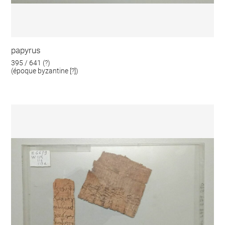
papyrus
395 / 641 (?)
(époque byzantine [?])