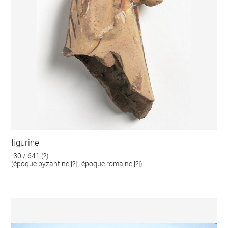
figurine
-30 / 641 (?)
(époque byzantine [?] ; époque romaine [?])