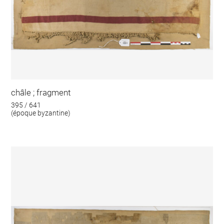
châle ; fragment
395 / 641
(époque byzantine)