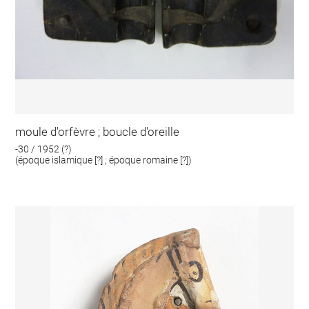
moule d'orfèvre ; boucle d'oreille
-30 / 1952 (?)
(époque islamique [?] ; époque romaine [?])