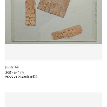
papyrus
395 / 641 (?)
(époque byzantine [?])