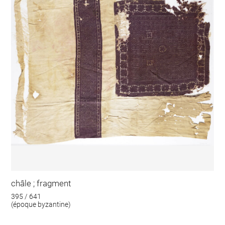
châle ; fragment
395 / 641
(époque byzantine)