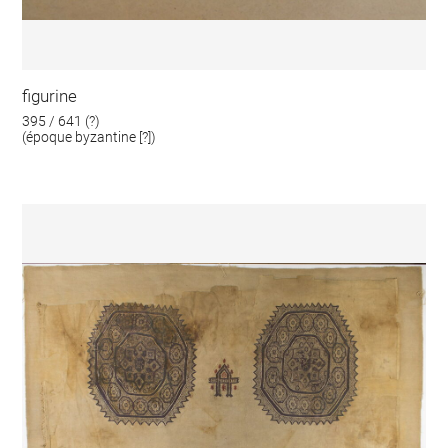
figurine
395 / 641 (?)
(époque byzantine [?])