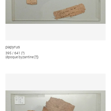
papyrus
395 / 641 (?)
(époque byzantine [?])