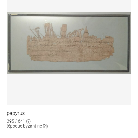
papyrus
395 / 641 (?)
(époque byzantine [?])