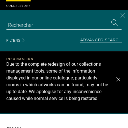
Cookies management panel
CL
Search
the
EN
S
collecti
Z
Se
ADVANCED SEARCH
FILTERS
INFORMATION
Due to the complete redesign of our collections
management tools, some of the information
displayed in our online catalogue, particularly
rooms in which artworks can be found, may not be
up to date. We apologise for any inconvenience
caused while normal service is being restored.
Recherche
dans
les