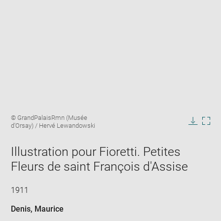
Enlarge
Image
© GrandPalaisRmn (Musée
image
caption:
d'Orsay) / Hervé Lewandowski
in
Downlo
Enla
new
image
ima
window
Illustration pour Fioretti. Petites
in
new
Fleurs de saint François d'Assise
win
1911
Denis, Maurice