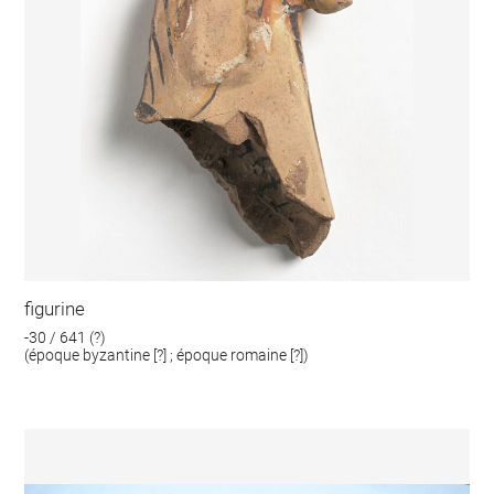
figurine
-30 / 641 (?)
(époque byzantine [?] ; époque romaine [?])