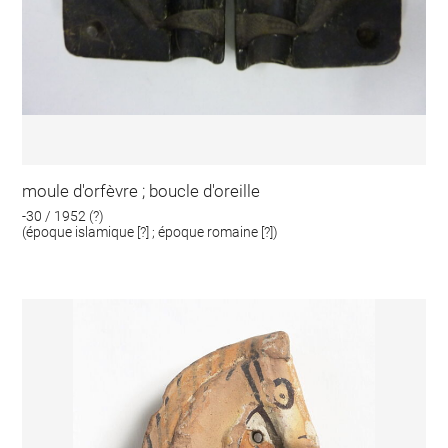
moule d'orfèvre ; boucle d'oreille
-30 / 1952 (?)
(époque islamique [?] ; époque romaine [?])