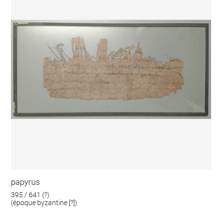
papyrus
395 / 641 (?)
(époque byzantine [?])