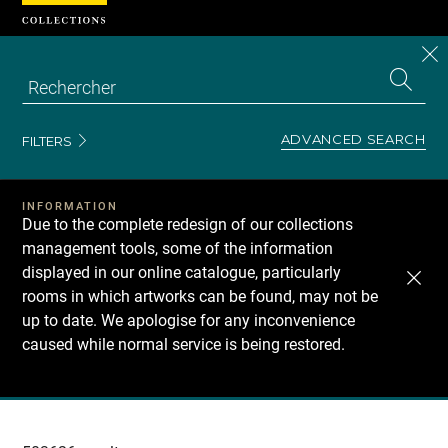
Cookies management panel
CL
Search
the
EN
S
collecti
Z
Se
ADVANCED SEARCH
FILTERS
INFORMATION
Due to the complete redesign of our collections
management tools, some of the information
displayed in our online catalogue, particularly
rooms in which artworks can be found, may not be
up to date. We apologise for any inconvenience
caused while normal service is being restored.
Recherche
dans
les