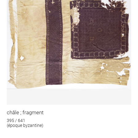
châle ; fragment
395 / 641
(époque byzantine)