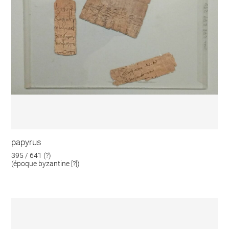
papyrus
395 / 641 (?)
(époque byzantine [?])