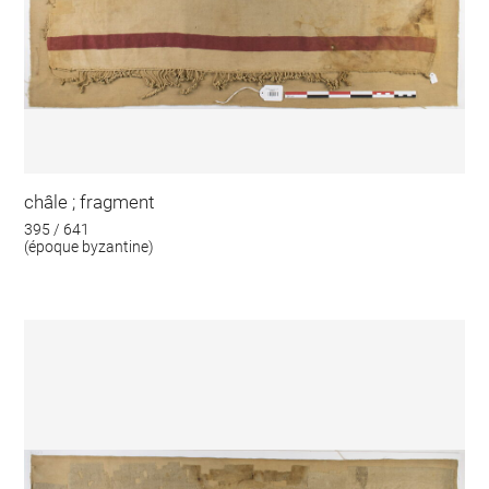
châle ; fragment
395 / 641
(époque byzantine)