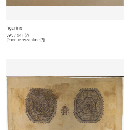
figurine
395 / 641 (?)
(époque byzantine [?])