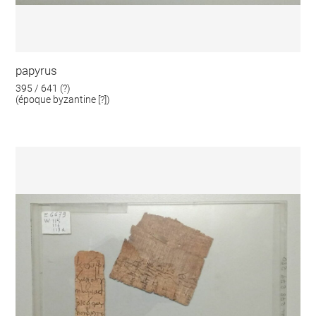
papyrus
395 / 641 (?)
(époque byzantine [?])