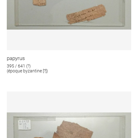
papyrus
395 / 641 (?)
(époque byzantine [?])