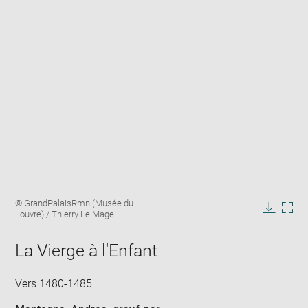
Enlarge
Image
© GrandPalaisRmn (Musée du
image
caption:
Louvre) / Thierry Le Mage
in
Downlo
Enla
new
image
ima
window
La Vierge à l'Enfant
in
new
win
Vers 1480-1485