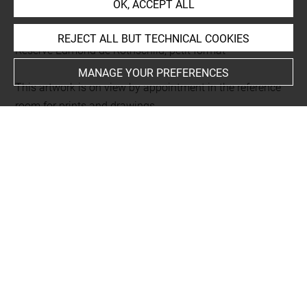
OK, ACCEPT ALL
Current location
REJECT ALL BUT TECHNICAL COOKIES
Réserve Edmond de Rothschild, petit format
MANAGE YOUR PREFERENCES
This artwork is on view by appointment in the reference
room for prints and drawings
INDEX
Places
Milan, Pinacoteca di Brera, oeuvre en rapport
-
Boston,
Museum of Fine Arts, oeuvre en rapport
-
Vienne,
Albertina, Graphische Sammlung, oeuvre en rapport
-
Florence, Galleria degli Uffizi, oeuvre en rapport
People