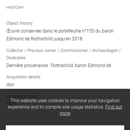
HISTORY
Object history
Œuvre conservée dans le portefeuille n°155 du baron
Edmond de Rothschild jusqu'en 2018.
Collector / Previous owner / Commissioner / Archaeologist /
Dedicatee
Dernière provenance : Rothschild, baron Edmond de
Acquisition details
don
Acquisition date
This website uses cookies to improve your navigation
1935
experience and to compile site usage statistics.
Find out
more
LOCATION OF OBJECT