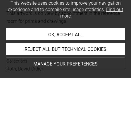
This website uses cookies to improve your navigation
experience and to compile site usage statistics.
Find out
This artwork is on view by appointment in the reference
more
room for prints and drawings
OK, ACCEPT ALL
INDEX
REJECT ALL BUT TECHNICAL COOKIES
Collections
MANAGE YOUR PREFERENCES
Roth, David-Didier
Places
Paris, Musée du Louvre, département des Objets d'Art,
oeuvre en rapport
Subjects
Animal, oiseau
-
cage d'oiseau
Techniques