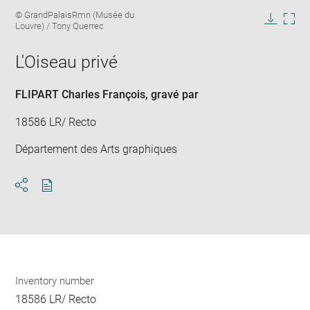
Enlarge
Image
© GrandPalaisRmn (Musée du
image
caption:
Louvre) / Tony Querrec
in
Downlo
Enla
new
image
ima
window
L'Oiseau privé
in
new
win
FLIPART Charles François
, gravé par
18586 LR/ Recto
Département des Arts graphiques
Download
Share
pdf
Inventory number
18586 LR/ Recto