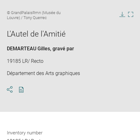
Enlarge
Image
© GrandPalaisRmn (Musée du
image
caption:
Louvre) / Tony Querrec
in
Downlo
Enla
new
image
ima
window
L'Autel de l'Amitié
in
new
win
DEMARTEAU Gilles
, gravé par
19185 LR/ Recto
Département des Arts graphiques
Download
Share
pdf
Inventory number