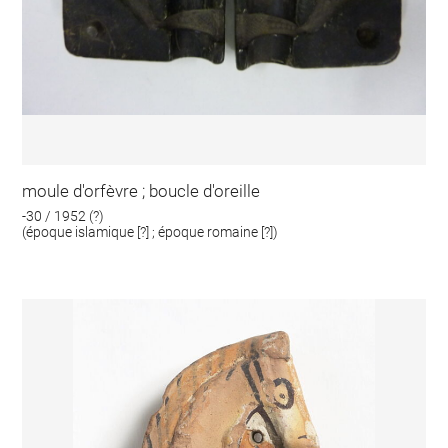
moule d'orfèvre ; boucle d'oreille
-30 / 1952 (?)
(époque islamique [?] ; époque romaine [?])