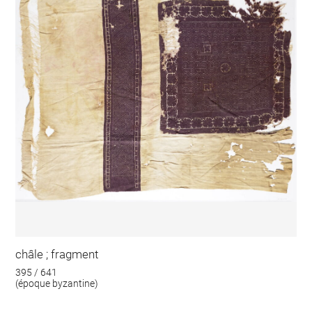
châle ; fragment
395 / 641
(époque byzantine)