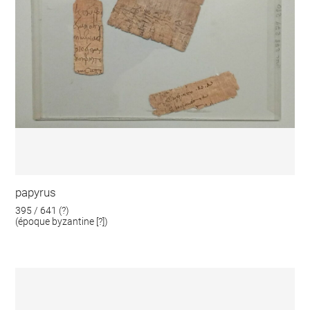
papyrus
395 / 641 (?)
(époque byzantine [?])