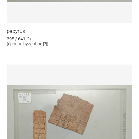
papyrus
395 / 641 (?)
(époque byzantine [?])