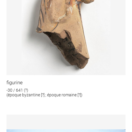
figurine
-30 / 641 (?)
(époque byzantine [?] ; époque romaine [?])