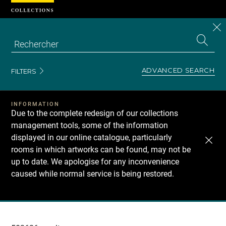
Cookies management panel
CL
Search
the
EN
S
collecti
Z
Se
ADVANCED SEARCH
FILTERS
INFORMATION
Due to the complete redesign of our collections
management tools, some of the information
displayed in our online catalogue, particularly
rooms in which artworks can be found, may not be
up to date. We apologise for any inconvenience
caused while normal service is being restored.
Recherche
dans
les