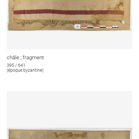
châle ; fragment
395 / 641
(époque byzantine)