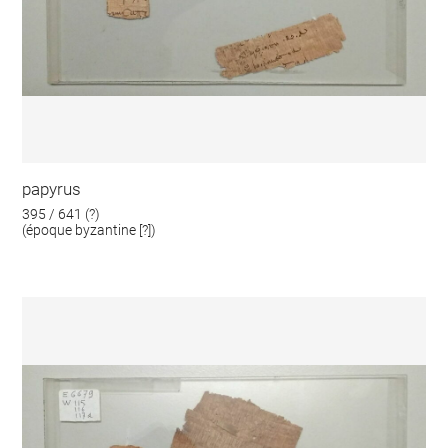
papyrus
395 / 641 (?)
(époque byzantine [?])