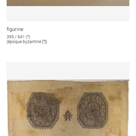
figurine
395 / 641 (?)
(époque byzantine [?])