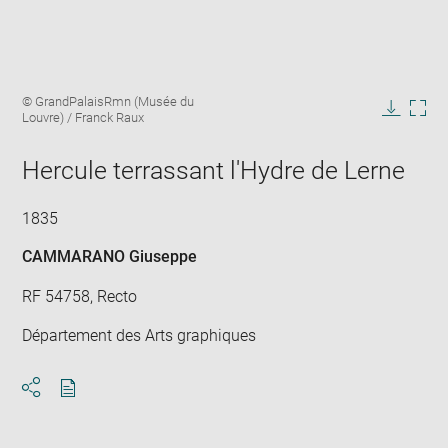
Enlarge
Image
© GrandPalaisRmn (Musée du
image
caption:
Louvre) / Franck Raux
in
Downlo
Enla
new
image
ima
window
Hercule terrassant l'Hydre de Lerne
in
new
win
1835
CAMMARANO Giuseppe
RF 54758, Recto
Département des Arts graphiques
Download
Share
pdf