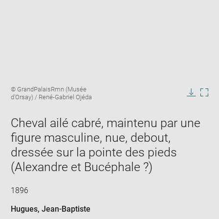
Enlarge
Image
© GrandPalaisRmn (Musée
image
caption:
d'Orsay) / René-Gabriel Ojéda
in
Downlo
Enla
new
image
ima
window
Cheval ailé cabré, maintenu par une
in
new
figure masculine, nue, debout,
win
dressée sur la pointe des pieds
(Alexandre et Bucéphale ?)
1896
Hugues, Jean-Baptiste