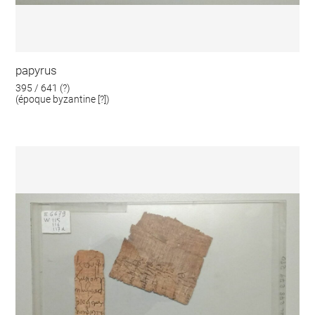
papyrus
395 / 641 (?)
(époque byzantine [?])