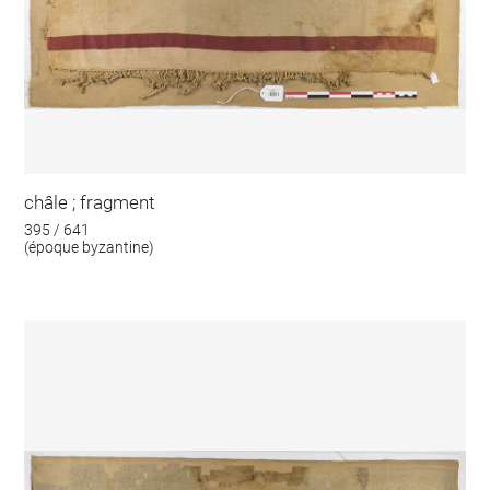
châle ; fragment
395 / 641
(époque byzantine)