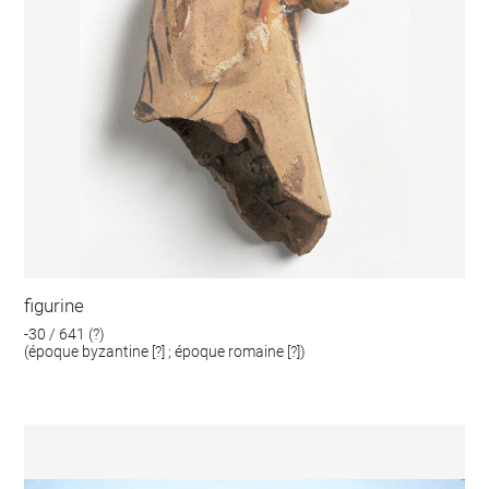
figurine
-30 / 641 (?)
(époque byzantine [?] ; époque romaine [?])