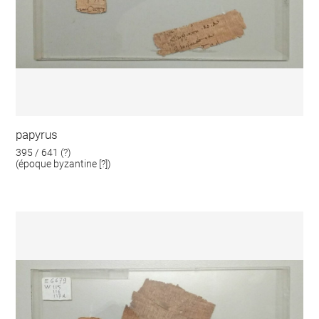
papyrus
395 / 641 (?)
(époque byzantine [?])