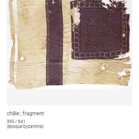
châle ; fragment
395 / 641
(époque byzantine)