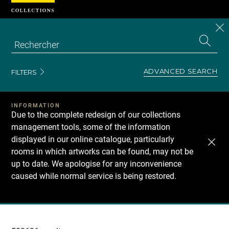
Cookies management panel
CL
Search
the
EN
S
collecti
Z
Se
ADVANCED SEARCH
FILTERS
INFORMATION
Due to the complete redesign of our collections
management tools, some of the information
displayed in our online catalogue, particularly
rooms in which artworks can be found, may not be
up to date. We apologise for any inconvenience
caused while normal service is being restored.
Recherche
dans
les