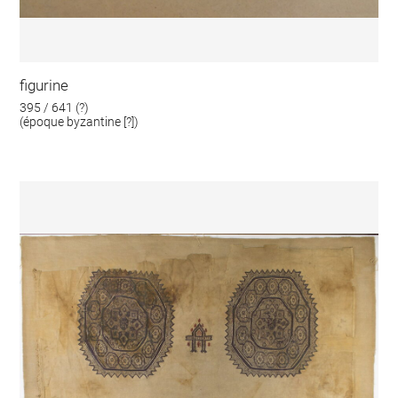
figurine
395 / 641 (?)
(époque byzantine [?])