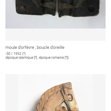
moule d'orfèvre ; boucle d'oreille
-30 / 1952 (?)
(époque islamique [?] ; époque romaine [?])