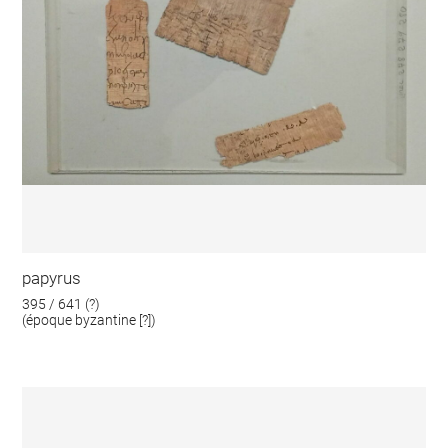
papyrus
395 / 641 (?)
(époque byzantine [?])