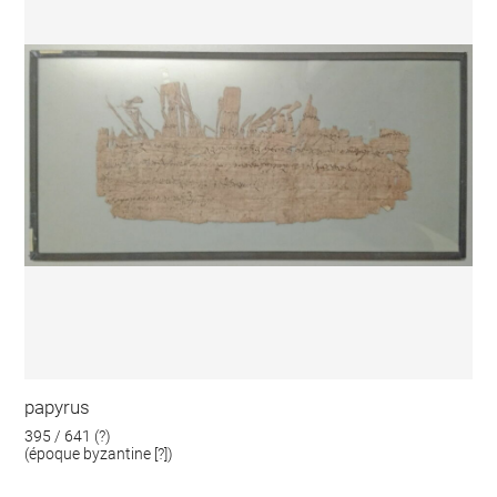
papyrus
395 / 641 (?)
(époque byzantine [?])