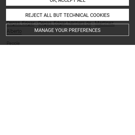
OK, ACCEPT ALL
REJECT ALL BUT TECHNICAL COOKIES
Collections
Degas, Edgar
-
Degas, Edgar, héritiers de
-
Martinez,
MANAGE YOUR PREFERENCES
Alberto
People
Poussin, Nicolas, oeuvre en rapport
Subjects
Funérailles de Phocion
Techniques
papier
-
estampe
Last updated on 19.03.2025
The contents of this entry do not necessarily take
account of the latest data.