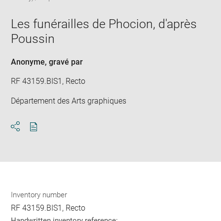
in
Downlo
Enla
new
image
ima
window
Les funérailles de Phocion, d'après
in
new
Poussin
win
Anonyme
, gravé par
RF 43159.BIS1, Recto
Département des Arts graphiques
Download
Share
pdf
Inventory number
RF 43159.BIS1, Recto
Handwritten inventory reference: