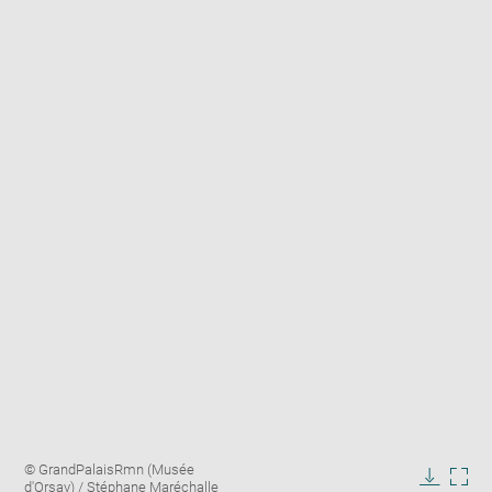
Enlarge
Image
© GrandPalaisRmn (Musée
image
caption:
d'Orsay) / Stéphane Maréchalle