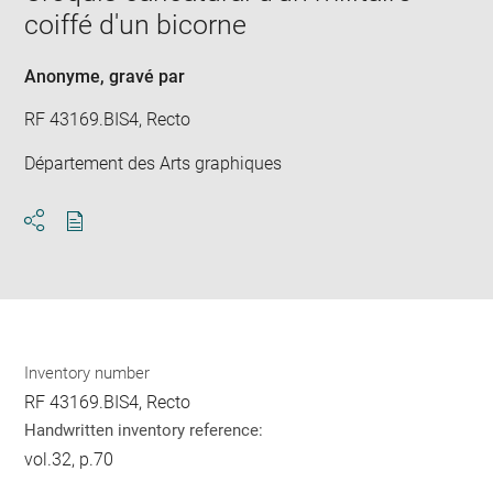
new
coiffé d'un bicorne
win
Anonyme
, gravé par
RF 43169.BIS4, Recto
Département des Arts graphiques
Download
Share
pdf
Inventory number
RF 43169.BIS4, Recto
Handwritten inventory reference:
vol.32, p.70