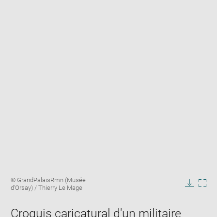
Enlarge
Image
© GrandPalaisRmn (Musée
image
caption:
d'Orsay) / Thierry Le Mage
in
Downlo
Enla
new
image
ima
window
Croquis caricatural d'un militaire
in