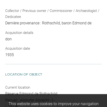
Collector / Previous owner / Commissioner / Archaeologist /
Dedicatee
Dernière provenance : Rothschild, baron Edmond de
Acquisition details
don
Acquisition date
1935
LOCATION OF OBJECT
Current location
Réserve Edmond de Rothschild
Recueil : Altdorfer Albrecht -1-
This website uses cookies to improve your navigation
L 23 LR