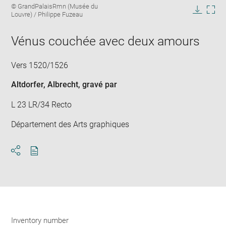
Image
© GrandPalaisRmn (Musée du
image
caption:
Louvre) / Philippe Fuzeau
in
Downlo
Enla
new
image
ima
window
Vénus couchée avec deux amours
in
new
win
Vers 1520/1526
Altdorfer, Albrecht
, gravé par
L 23 LR/34 Recto
Département des Arts graphiques
Download
Share
pdf
Inventory number