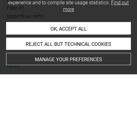
experience and to compile site usage statistics.
Find out
Folio 41
more
rapporté au recto
OK, ACCEPT ALL
This artwork is on view by appointment in the reference
room for prints and drawings
REJECT ALL BUT TECHNICAL COOKIES
MANAGE YOUR PREFERENCES
INDEX
People
Vénus
Subjects
MYTHOLOGIES
-
Vénus couchée
Techniques
burin