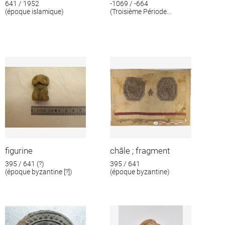
641 / 1952
-1069 / -664
(époque islamique)
(Troisième Période
intermédiaire)
figurine
châle ; fragment
395 / 641 (?)
395 / 641
(époque byzantine [?])
(époque byzantine)