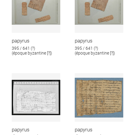
papyrus
papyrus
395 / 641 (?)
395 / 641 (?)
(époque byzantine [?])
(époque byzantine [?])
papyrus
papyrus