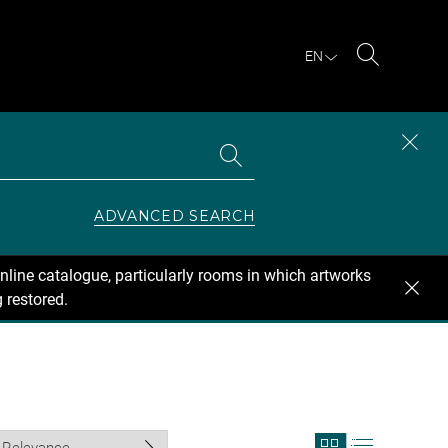
EN
Search
Search
CLOS
the
collections
SEAR
ZONE
ADVANCED SEARCH
nline catalogue, particularly rooms in which artworks
 restored.
View
View