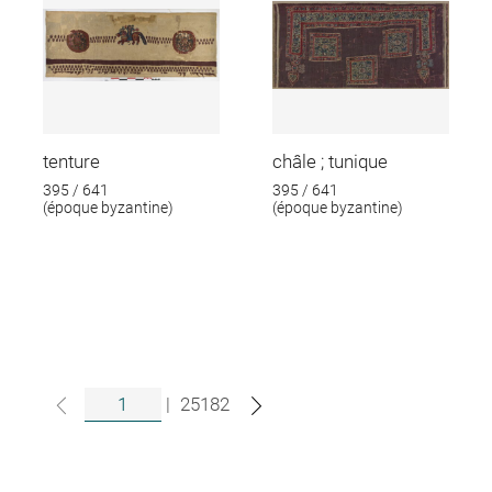
tenture
châle ; tunique
395 / 641
395 / 641
(époque byzantine)
(époque byzantine)
|
25182