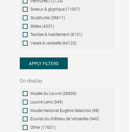
Peintures (12124)
Sceaux & glyptique (11007)
Sculptures (38611)
Stèles (4531)
Textiles & habillement (8151)
Vases & vaisselle (64123)
APPLY FILTERS
On display
On
Musée du Louvre (26839)
display
Louvre-Lens (349)
Musée National Eugène Delacroix (98)
Ecuries du château de Versailles (940)
Other (17631)