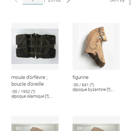
moule d'orfèvre ;
figurine
boucle d'oreille
-30 / 641 (?)
(époque byzantine [?] ;
-30 / 1952 (?)
époque romaine [?])
(époque islamique [?] ;
époque romaine [?])