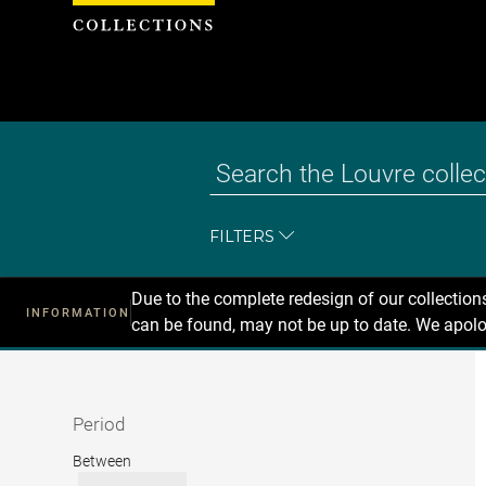
Cookies management panel
FILTERS
Due to the complete redesign of our collectio
INFORMATION
can be found, may not be up to date. We apolo
Recherche
dans
les
collections
Period
Period
Between