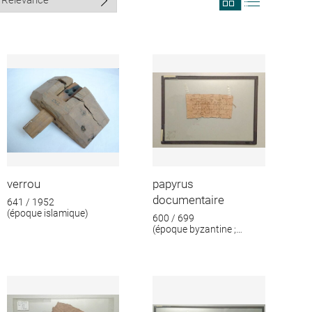
search
search
results
results
in
as
grid
list
format
verrou
papyrus
documentaire
641 / 1952
(époque islamique)
600 / 699
(époque byzantine ;
époque islamique)