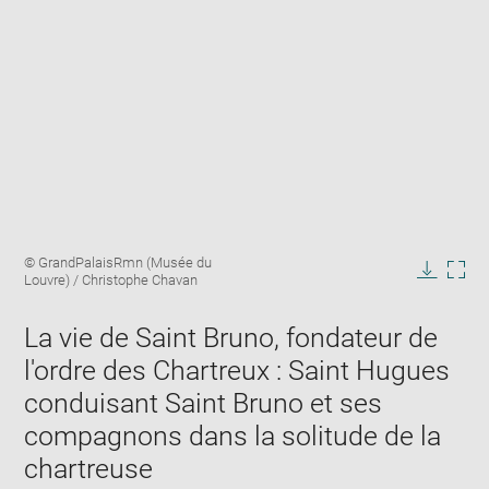
Enlarge
Image
© GrandPalaisRmn (Musée du
image
caption:
Louvre) / Christophe Chavan
in
Downlo
Enla
new
image
ima
window
La vie de Saint Bruno, fondateur de
in
new
l'ordre des Chartreux : Saint Hugues
win
conduisant Saint Bruno et ses
compagnons dans la solitude de la
chartreuse