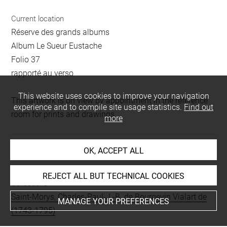
Current location
Réserve des grands albums
Album Le Sueur Eustache
Folio 37
rapporté au verso
This website uses cookies to improve your navigation
This artwork is on view by appointment in the reference
experience and to compile site usage statistics.
Find out
room for prints and drawings
more
OK, ACCEPT ALL
INDEX
REJECT ALL BUT TECHNICAL COOKIES
Collections
Saint-Morys, Charles-Paul-J.-B. de Bourgevin Vialart de
MANAGE YOUR PREFERENCES
(1743-1795)