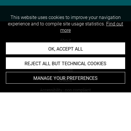
This website uses cookies to improve your navigation
experience and to compile site usage statistics.
Find out
more
About
OK, ACCEPT ALL
Contact Us
Terms of use
REJECT ALL BUT TECHNICAL COOKIES
Cookies
MANAGE YOUR PREFERENCES
Credits
Accessibility : non compliant