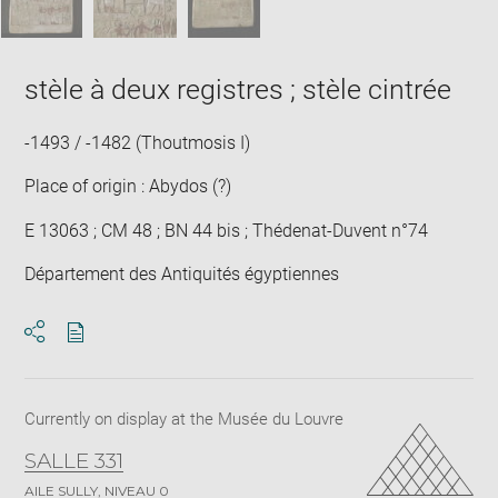
stèle à deux registres ; stèle cintrée
-1493 / -1482 (Thoutmosis I)
Place of origin : Abydos (?)
E 13063 ; CM 48 ; BN 44 bis ; Thédenat-Duvent n°74
Département des Antiquités égyptiennes
Download
Share
pdf
Currently on display at the Musée du Louvre
SALLE 331
AILE SULLY, NIVEAU 0