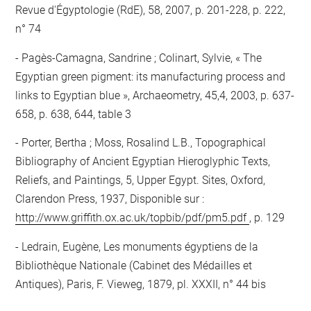
Revue d'Égyptologie (RdE), 58, 2007, p. 201-228, p. 222,
n° 74
Pagès-Camagna, Sandrine ; Colinart, Sylvie, « The
Egyptian green pigment: its manufacturing process and
links to Egyptian blue », Archaeometry, 45,4, 2003, p. 637-
658, p. 638, 644, table 3
Porter, Bertha ; Moss, Rosalind L.B., Topographical
Bibliography of Ancient Egyptian Hieroglyphic Texts,
Reliefs, and Paintings, 5, Upper Egypt. Sites, Oxford,
Clarendon Press, 1937, Disponible sur :
http://www.griffith.ox.ac.uk/topbib/pdf/pm5.pdf
, p. 129
Ledrain, Eugène, Les monuments égyptiens de la
Bibliothèque Nationale (Cabinet des Médailles et
Antiques), Paris, F. Vieweg, 1879, pl. XXXII, n° 44 bis