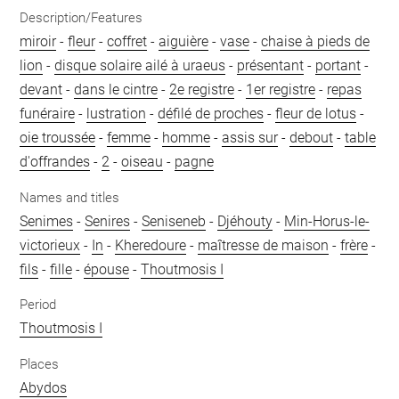
Description/Features
miroir
-
fleur
-
coffret
-
aiguière
-
vase
-
chaise à pieds de
lion
-
disque solaire ailé à uraeus
-
présentant
-
portant
-
devant
-
dans le cintre
-
2e registre
-
1er registre
-
repas
funéraire
-
lustration
-
défilé de proches
-
fleur de lotus
-
oie troussée
-
femme
-
homme
-
assis sur
-
debout
-
table
d'offrandes
-
2
-
oiseau
-
pagne
Names and titles
Senimes
-
Senires
-
Seniseneb
-
Djéhouty
-
Min-Horus-le-
victorieux
-
In
-
Kheredoure
-
maîtresse de maison
-
frère
-
fils
-
fille
-
épouse
-
Thoutmosis I
Period
Thoutmosis I
Places
Abydos