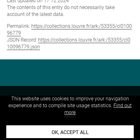
Last updated on 17.12.2024
The contents of this entry do not necessarily take
account of the latest data.
Permalink:
https://collections.louvre.fr/ark:/53355/cl0100
96779
JSON Record:
https://collections.louvre.fr/ark:/53355/cl0
10096779.json
This website uses cookies to improve your navigation
experience and to compile site usage statistics.
Find out
more
About
Contact Us
OK, ACCEPT ALL
Terms of use