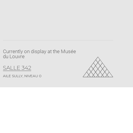
Currently on display at the Musée
du Louvre
SALLE 342
AILE SULLY, NIVEAU 0