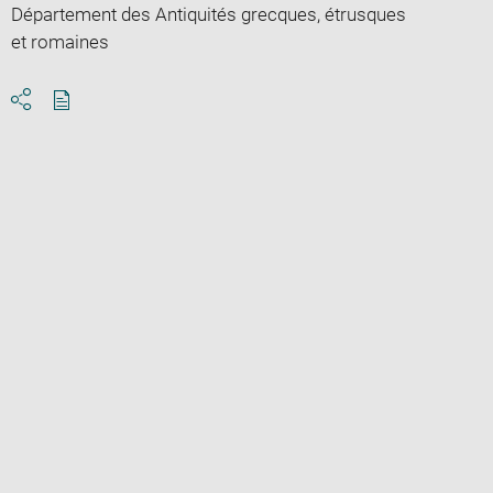
Département des Antiquités grecques, étrusques
et romaines
Download
Share
pdf