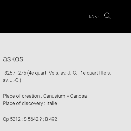
EN
Search
askos
-325 / -275 (4e quart IVe s. av. J.-C. ; 1e quart IIIe s.
av. J.-C.)
Place of creation : Canusium = Canosa
Place of discovery : Italie
Cp 5212 ; S 5642.? ; B 492