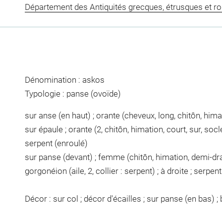
Département des Antiquités grecques, étrusques et r
Dénomination : askos
Typologie : panse (ovoïde)
sur anse (en haut) ; orante (cheveux, long, chitôn, himat
sur épaule ; orante (2, chitôn, himation, court, sur, socle
serpent (enroulé)
sur panse (devant) ; femme (chitôn, himation, demi-dra
gorgonéion (aile, 2, collier : serpent) ; à droite ; serpen
Décor : sur col ; décor d'écailles ; sur panse (en bas) ;