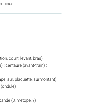
omaines
ion, court, levant, bras)
) ; centaure (avant-train) ;
pé, sur, plaquette, surmontant) ;
t (ondulé)
 bande (3, métope, ?)