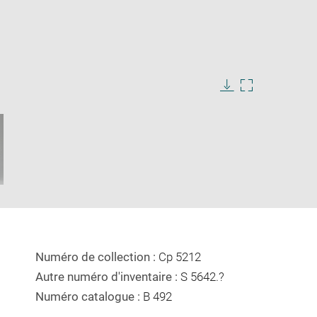
Download
Enlarge
image
image
in
new
window
Numéro de collection :
Cp 5212
Autre numéro d'inventaire :
S 5642.?
Numéro catalogue :
B 492