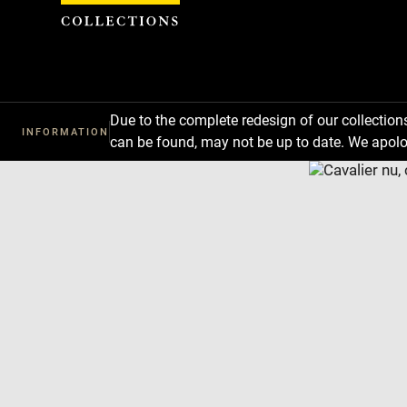
Cookies management panel
Due to the complete redesign of our collectio
INFORMATION
can be found, may not be up to date. We apolo
Download
Next
Previous