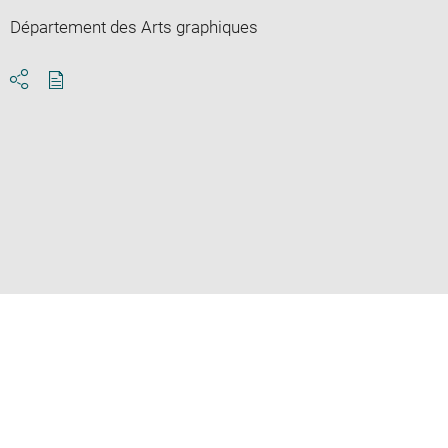
Département des Arts graphiques
Download
Share
pdf