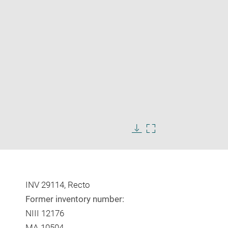
Enlarge
image
Download
Enlarge
in
image
image
new
in
window
new
window
INV 29114, Recto
Former inventory number:
NIII 12176
MA 10504