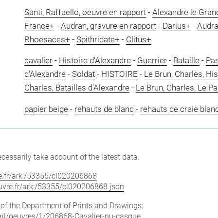
Santi, Raffaello, oeuvre en rapport
-
Alexandre le Gran
France+
-
Audran, gravure en rapport
-
Darius+
-
Audra
Rhoesaces+
-
Spithridate+
-
Clitus+
cavalier
-
Histoire d'Alexandre
-
Guerrier
-
Bataille
-
Pas
d'Alexandre
-
Soldat
-
HISTOIRE
-
Le Brun, Charles, His
Charles, Batailles d'Alexandre
-
Le Brun, Charles, Le P
papier beige
-
rehauts de blanc
-
rehauts de craie blan
cessarily take account of the latest data.
vre.fr/ark:/53355/cl020206868
louvre.fr/ark:/53355/cl020206868.json
e of the Department of Prints and Drawings:
etail/oeuvres/1/206868-Cavalier-nu-casque