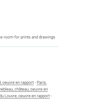
ce room for prints and drawings
, oeuvre en rapport
-
Paris,
nebleau, château, oeuvre en
du Louvre, oeuvre en rapport
-