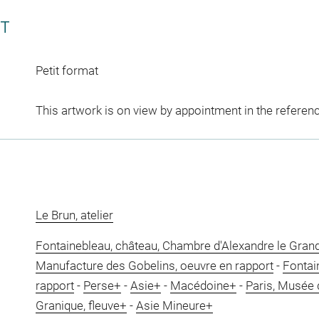
CT
Petit format
This artwork is on view by appointment in the referen
Le Brun, atelier
Fontainebleau, château, Chambre d'Alexandre le Grand
Manufacture des Gobelins, oeuvre en rapport
-
Fontai
rapport
-
Perse+
-
Asie+
-
Macédoine+
-
Paris, Musée 
Granique, fleuve+
-
Asie Mineure+