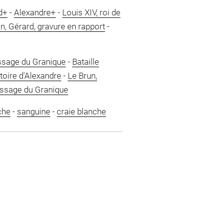
d+
-
Alexandre+
-
Louis XIV, roi de
n, Gérard, gravure en rapport
-
sage du Granique
-
Bataille
toire d'Alexandre
-
Le Brun,
assage du Granique
che
-
sanguine
-
craie blanche