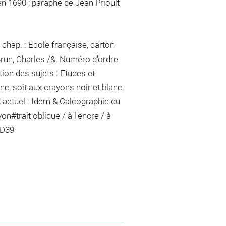
en 1690 ; paraphe de Jean Prioult
chap. : Ecole française, carton
Brun, Charles /&. Numéro d'ordre
ion des sujets : Etudes et
nc, soit aux crayons noir et blanc.
 actuel : Idem & Calcographie du
yon
#
trait oblique / à l'encre / à
DD39