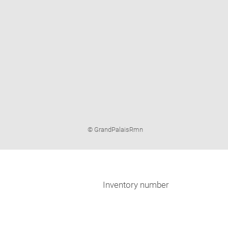
Image
© GrandPalaisRmn
caption:
Inventory number