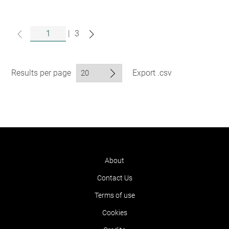
|
3
Results per page
Export .csv
About
Contact Us
Terms of use
Cookies