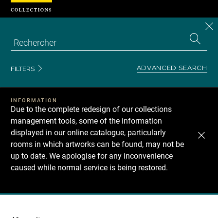
Cookies management panel
CL
Search
the
EN
S
collecti
Z
Se
ADVANCED SEARCH
FILTERS
INFORMATION
Due to the complete redesign of our collections
management tools, some of the information
displayed in our online catalogue, particularly
rooms in which artworks can be found, may not be
up to date. We apologise for any inconvenience
caused while normal service is being restored.
Recherche
dans
les