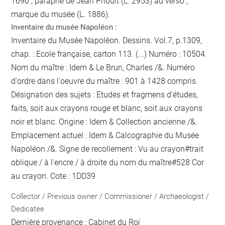
1690 ; paraphe de Jean Prioult (L. 2953) au verso ;
marque du musée (L. 1886).
Inventaire du musée Napoléon :
Inventaire du Musée Napoléon. Dessins. Vol.7, p.1309,
chap. : Ecole française, carton 113. (...) Numéro : 10504.
Nom du maître : Idem & Le Brun, Charles /&. Numéro
d'ordre dans l'oeuvre du maître : 901 à 1428 compris.
Désignation des sujets : Etudes et fragmens d'études,
faits, soit aux crayons rouge et blanc, soit aux crayons
noir et blanc. Origine : Idem & Collection ancienne /&.
Emplacement actuel : Idem & Calcographie du Musée
Napoléon /&. Signe de recollement :
Vu
au crayon
#
trait
oblique / à l'encre / à droite du nom du maître
#
528 Cor
au crayon
. Cote : 1DD39
Collector / Previous owner / Commissioner / Archaeologist /
Dedicatee
Dernière provenance : Cabinet du Roi