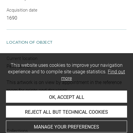
Acquisition date
1690
LOCATION OF OBJECT
Current location
This website uses cookies to improve your navigation
Petit format
experience and to compile site usage statistics.
Find out
more
This artwork is on view by appointment in the reference
room for prints and drawings
OK, ACCEPT ALL
REJECT ALL BUT TECHNICAL COOKIES
INDEX
MANAGE YOUR PREFERENCES
Collections