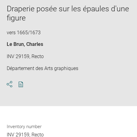
new
image
ima
window
Draperie posée sur les épaules d'une
in
new
figure
win
vers 1665/1673
Le Brun, Charles
INV 29159, Recto
Département des Arts graphiques
Download
Share
pdf
Inventory number
INV 29159, Recto