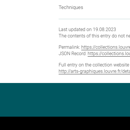
Techniques
Last updated on 19.08.2023
The contents of this entry do not ne
Permalink:
https://collections.lou
JSON Record:
https://collections.
Full entry on the collection websit
http://arts-graphiques.louvre.fr/