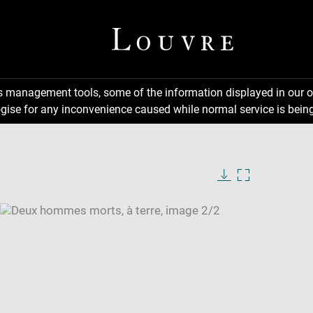
ns management tools, some of the information displayed in our o
gise for any inconvenience caused while normal service is being
Download
Enlarge
image
image
in
new
window