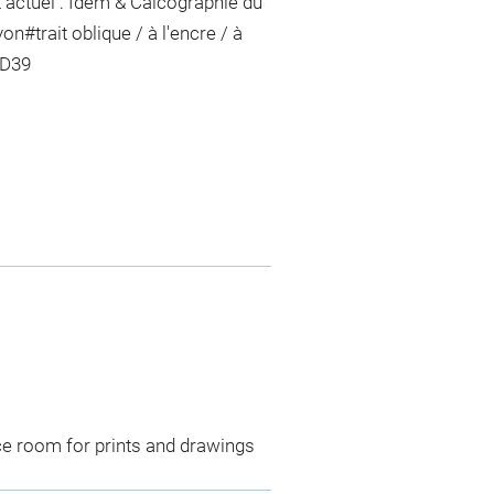
 actuel : Idem & Calcographie du
yon
#
trait oblique / à l'encre / à
DD39
ce room for prints and drawings