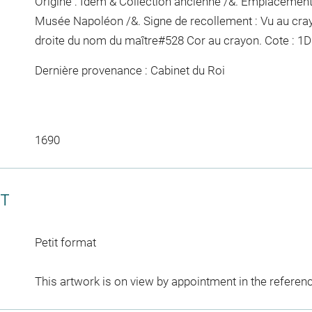
Origine : Idem & Collection ancienne /&. Emplacement
Musée Napoléon /&. Signe de recollement :
Vu
au cra
droite du nom du maître
#
528 Cor
au crayon
. Cote : 1
Dernière provenance : Cabinet du Roi
1690
CT
Petit format
This artwork is on view by appointment in the referen