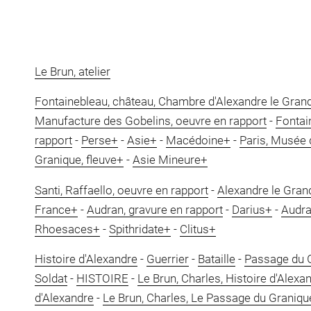
Le Brun, atelier
Fontainebleau, château, Chambre d'Alexandre le Grand
Manufacture des Gobelins, oeuvre en rapport
-
Fontai
rapport
-
Perse+
-
Asie+
-
Macédoine+
-
Paris, Musée 
Granique, fleuve+
-
Asie Mineure+
Santi, Raffaello, oeuvre en rapport
-
Alexandre le Gran
France+
-
Audran, gravure en rapport
-
Darius+
-
Audra
Rhoesaces+
-
Spithridate+
-
Clitus+
Histoire d'Alexandre
-
Guerrier
-
Bataille
-
Passage du 
Soldat
-
HISTOIRE
-
Le Brun, Charles, Histoire d'Alexa
d'Alexandre
-
Le Brun, Charles, Le Passage du Graniqu