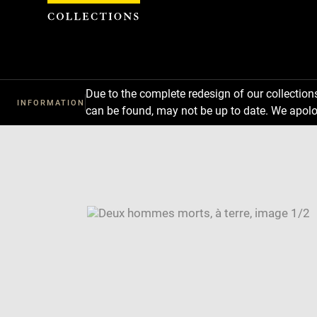
Cookies management panel
Due to the complete redesign of our collectio
INFORMATION
can be found, may not be up to date. We apolo
Download
Next
Previous
Enlarge
image
Enlarge
in
image
Image
new
in
caption:
window
new
SKIP IMAGE CAROUSEL
window