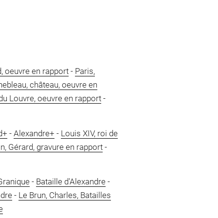
, oeuvre en rapport
-
Paris,
nebleau, château, oeuvre en
du Louvre, oeuvre en rapport
-
d+
-
Alexandre+
-
Louis XIV, roi de
n, Gérard, gravure en rapport
-
Granique
-
Bataille d'Alexandre
-
ndre
-
Le Brun, Charles, Batailles
e