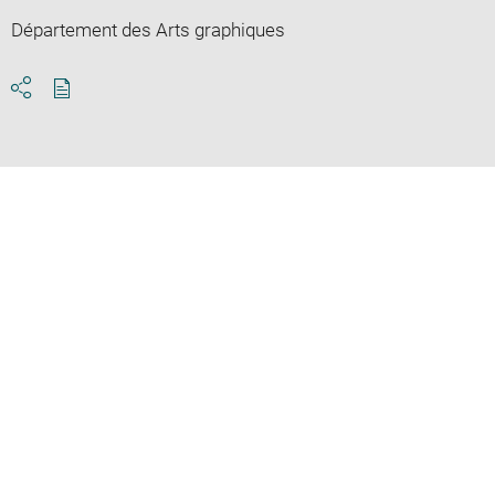
Département des Arts graphiques
Download
Share
pdf