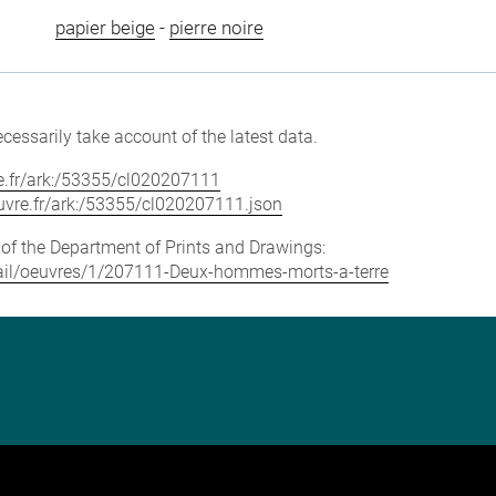
papier beige
-
pierre noire
cessarily take account of the latest data.
vre.fr/ark:/53355/cl020207111
louvre.fr/ark:/53355/cl020207111.json
e of the Department of Prints and Drawings:
detail/oeuvres/1/207111-Deux-hommes-morts-a-terre