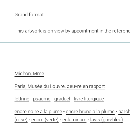
Grand format
This artwork is on view by appointment in the referen
Michon, Mme
Paris, Musée du Louvre, oeuvre en rapport
lettrine
-
psaume
-
graduel
-
livre liturgique
encre noire à la plume
-
encre brune à la plume
-
parc
(rose)
-
encre (verte)
-
enluminure
-
lavis (gris-bleu)