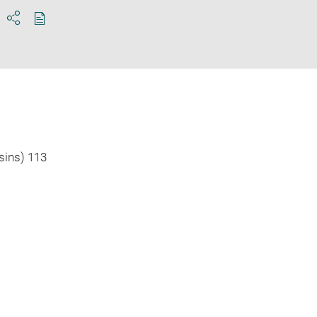
Download
Share
pdf
sins) 113