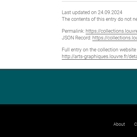
Last updated on 24.09.2024
The contents of this entry do not ne
Permalink:
https://collections.lou
JSON Record:
https://collections.
Full entry on the collection websit
http://arts-graphiques.louvre.fr/de
About
C