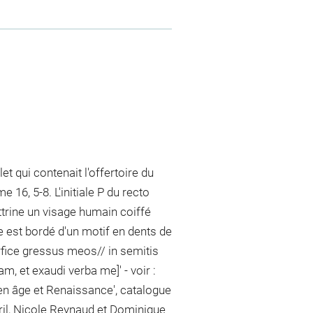
et qui contenait l'offertoire du
16, 5-8. L'initiale P du recto
ttrine un visage humain coiffé
re est bordé d'un motif en dents de
rfice gressus meos// in semitis
m, et exaudi verba me]' - voir :
en âge et Renaissance', catalogue
vril, Nicole Reynaud et Dominique