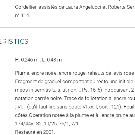
Cordellier, assistés de Laura Angelucci et Roberta Serra
n° 114.
RISTICS
H. 0,246 m ; L. 0,43 m
Plume, encre noire, encre rouge, rehauts de lavis rose
Fragment de graduel comportant au recto une initiale 
meos in semitis tuis, ut non..., Ps. 16, 5) introduisant
notation carrée noire. Trace de foliotation à 'encre ro
: VI. I (qu'il faut lire sans doute VI xx. I, soit : 121). Fe
côtés.Opération notée à la plume et à l'encre brune au
174/44=132, 10/25, 75/1, 7/1.
Restauré en 2001.