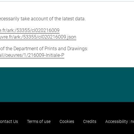
cessarily take account of the latest data.
vre.fr/ark:/53355/cl020216009
louvre.fr/ark:/53355/cl020216009.json
e of the Department of Prints and Drawings:
tail/oeuvres/1/216009-Initiale-P
ontact Us
Terms of use
Cookies
Credits
Accessibility : 