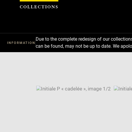
Cookies management panel
Due to the complete redesign of our collectio
INFORMATION
can be found, may not be up to date. We apolo
Download
Next
Previous
Enlarge
image
Enlarge
in
image
Image
new
in
caption:
window
new
SKIP IMAGE CAROUSEL
window