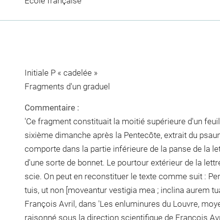
Ecole française
Initiale P « cadelée »
Fragments d'un graduel
Commentaire :
'Ce fragment constituait la moitié supérieure d'un feuill
sixième dimanche après la Pentecôte, extrait du psaume 
comporte dans la partie inférieure de la panse de la le
d'une sorte de bonnet. Le pourtour extérieur de la lett
scie. On peut en reconstituer le texte comme suit : Pe
tuis, ut non [moveantur vestigia mea ; inclina aurem tua
François Avril, dans 'Les enluminures du Louvre, moy
raisonné sous la direction scientifique de François A