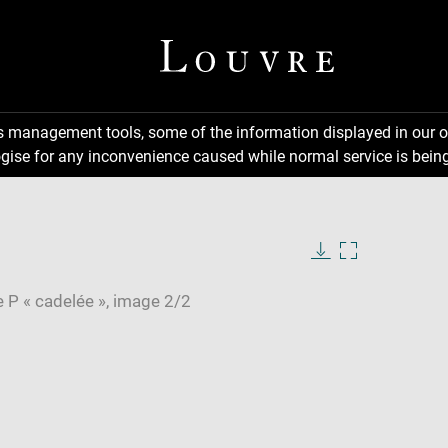
ns management tools, some of the information displayed in our o
gise for any inconvenience caused while normal service is being
Download
Enlarge
image
image
in
new
window