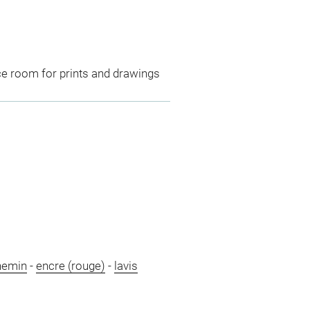
ce room for prints and drawings
hemin
-
encre (rouge)
-
lavis