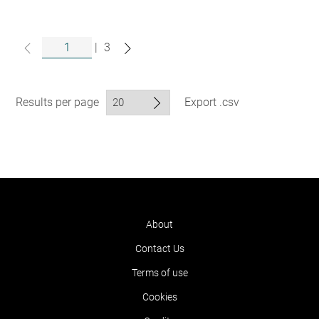
|
3
Results per page
Export .csv
About
Contact Us
Terms of use
Cookies