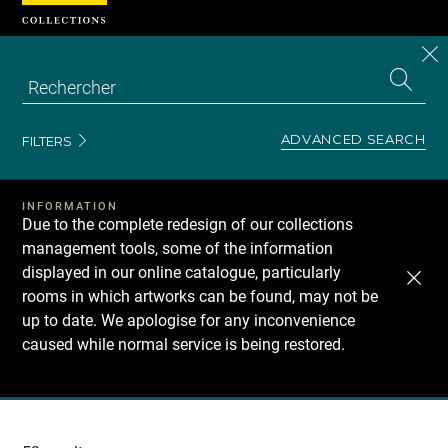
Cookies management panel
CL
Search
the
EN
S
collecti
Z
Se
ADVANCED SEARCH
FILTERS
INFORMATION
Due to the complete redesign of our collections
management tools, some of the information
displayed in our online catalogue, particularly
rooms in which artworks can be found, may not be
up to date. We apologise for any inconvenience
caused while normal service is being restored.
Recherche
dans
les