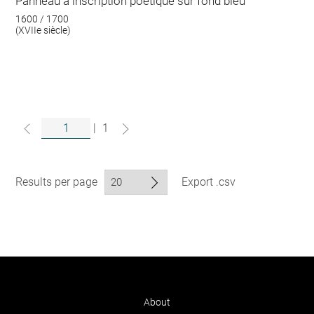
Panneau à inscription poétique sur fond bleu
1600 / 1700
(XVIIe siècle)
|
1
Results per page
Export .csv
About