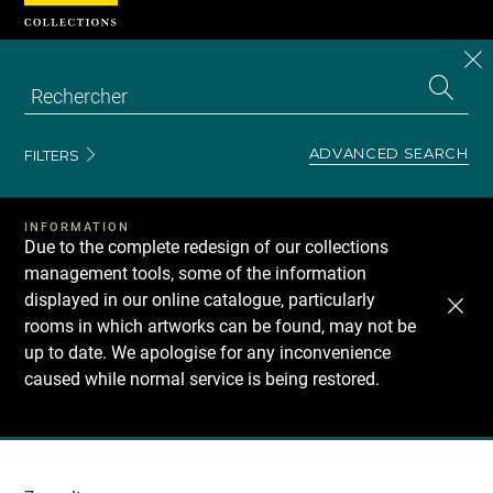
Cookies management panel
CL
Search
the
EN
S
collecti
Z
Se
ADVANCED SEARCH
FILTERS
INFORMATION
Due to the complete redesign of our collections
management tools, some of the information
displayed in our online catalogue, particularly
rooms in which artworks can be found, may not be
up to date. We apologise for any inconvenience
caused while normal service is being restored.
Recherche
dans
les