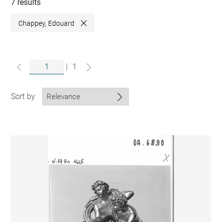
collections
7 results
Chappey, Edouard
Close
|
1
Sort by