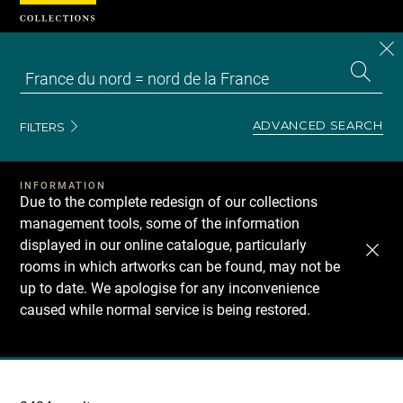
Cookies management panel
CL
Search
the
EN
S
collecti
Z
Se
ADVANCED SEARCH
FILTERS
INFORMATION
Due to the complete redesign of our collections
management tools, some of the information
displayed in our online catalogue, particularly
rooms in which artworks can be found, may not be
up to date. We apologise for any inconvenience
caused while normal service is being restored.
Recherche
dans
les