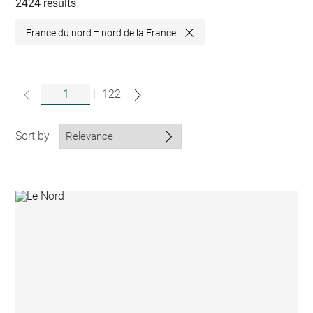
collections
2424 results
France du nord = nord de la France
Close
|
122
Sort by