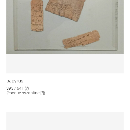
papyrus
395 / 641 (?)
(époque byzantine [?])