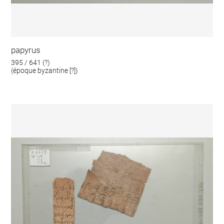
papyrus
395 / 641 (?)
(époque byzantine [?])