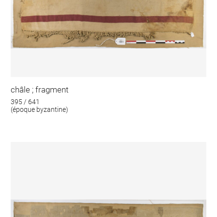
châle ; fragment
395 / 641
(époque byzantine)