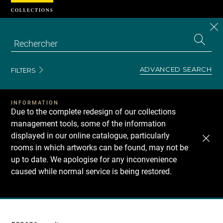
Cookies management panel
CL
Search
the
EN
S
collecti
Z
Se
ADVANCED SEARCH
FILTERS
INFORMATION
Due to the complete redesign of our collections
management tools, some of the information
displayed in our online catalogue, particularly
rooms in which artworks can be found, may not be
up to date. We apologise for any inconvenience
caused while normal service is being restored.
Recherche
dans
les