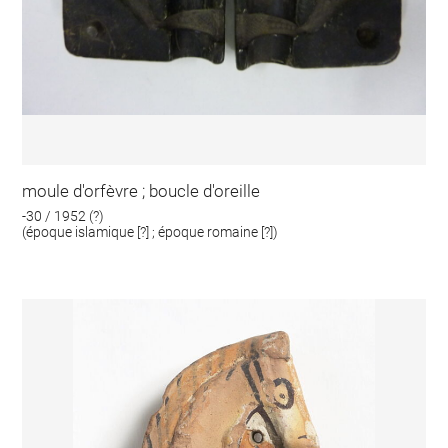
moule d'orfèvre ; boucle d'oreille
-30 / 1952 (?)
(époque islamique [?] ; époque romaine [?])