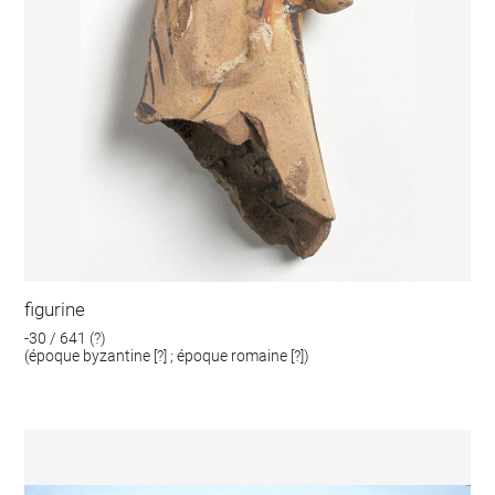
figurine
-30 / 641 (?)
(époque byzantine [?] ; époque romaine [?])