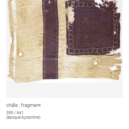
châle ; fragment
395 / 641
(époque byzantine)