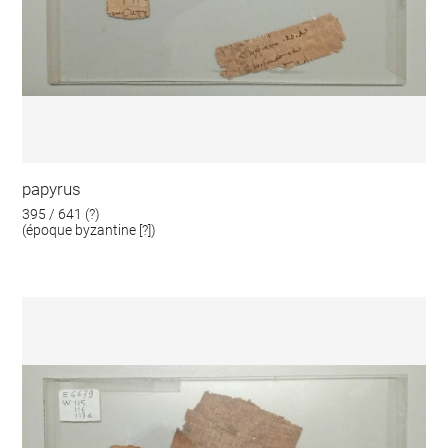
papyrus
395 / 641 (?)
(époque byzantine [?])