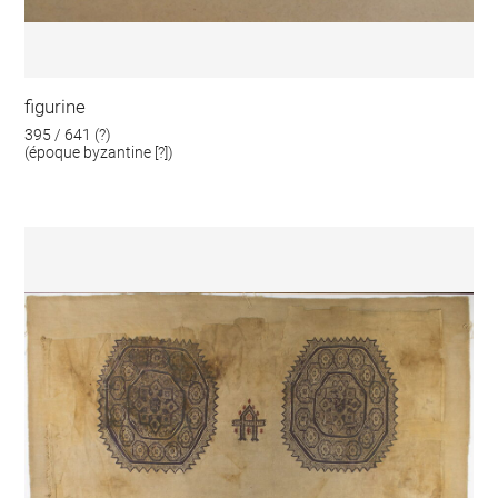
figurine
395 / 641 (?)
(époque byzantine [?])