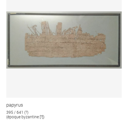
papyrus
395 / 641 (?)
(époque byzantine [?])