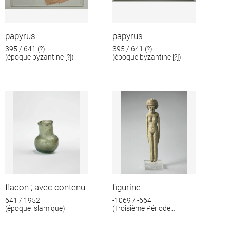
papyrus
papyrus
395 / 641 (?)
395 / 641 (?)
(époque byzantine [?])
(époque byzantine [?])
flacon ; avec contenu
figurine
641 / 1952
-1069 / -664
(époque islamique)
(Troisième Période
intermédiaire)