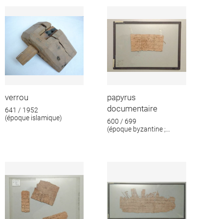
format
verrou
papyrus
documentaire
641 / 1952
(époque islamique)
600 / 699
(époque byzantine ;
époque islamique)