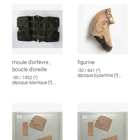
moule d'orfèvre ;
figurine
boucle d'oreille
-30 / 641 (?)
(époque byzantine [?] ;
-30 / 1952 (?)
époque romaine [?])
(époque islamique [?] ;
époque romaine [?])