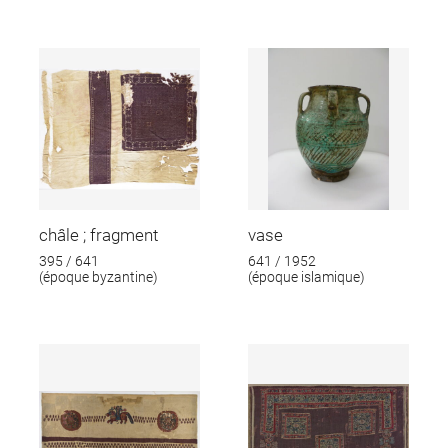
châle ; fragment
vase
395 / 641
641 / 1952
(époque byzantine)
(époque islamique)