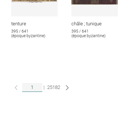
tenture
châle ; tunique
395 / 641
395 / 641
(époque byzantine)
(époque byzantine)
|
25182