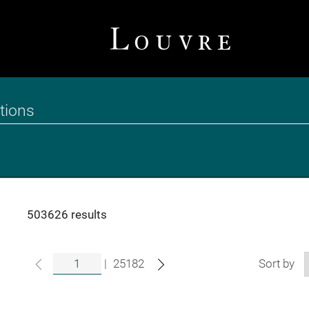
503626 results
|
25182
Sort by