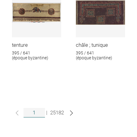
tenture
châle ; tunique
395 / 641
395 / 641
(époque byzantine)
(époque byzantine)
|
25182