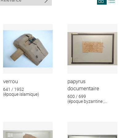
search
search
results
results
in
as
grid
list
format
verrou
papyrus
documentaire
641 / 1952
(époque islamique)
600 / 699
(époque byzantine ;
époque islamique)