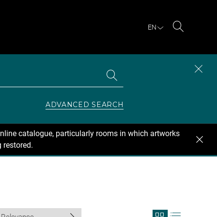
EN
Search
Search
CLOS
the
collections
SEAR
ZONE
ADVANCED SEARCH
nline catalogue, particularly rooms in which artworks
 restored.
View
View