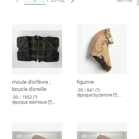
moule d'orfèvre ;
figurine
boucle d'oreille
-30 / 641 (?)
(époque byzantine [?] ;
-30 / 1952 (?)
époque romaine [?])
(époque islamique [?] ;
époque romaine [?])