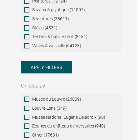
Peintures (12124)
Sceaux & glyptique (11007)
Sculptures (38611)
Stèles (4531)
Textiles & habillement (8151)
Vases & vaisselle (64123)
APPLY FILTERS
On display
On
Musée du Louvre (26839)
display
Louvre-Lens (349)
Musée National Eugène Delacroix (98)
Ecuries du château de Versailles (940)
Other (17631)