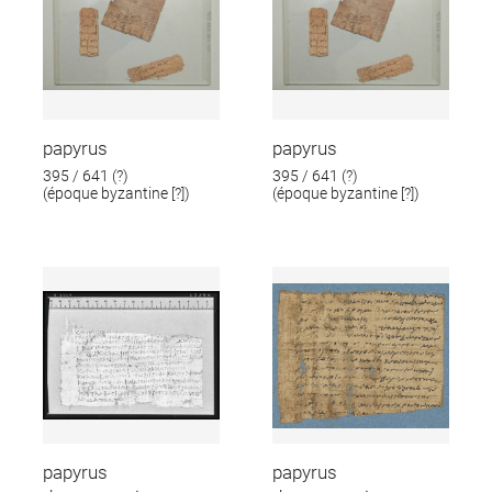
papyrus
papyrus
395 / 641 (?)
395 / 641 (?)
(époque byzantine [?])
(époque byzantine [?])
papyrus
papyrus