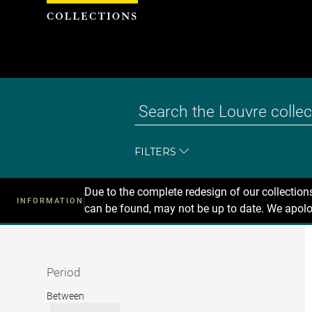
Cookies management panel
FILTERS
Due to the complete redesign of our collectio
INFORMATION
can be found, may not be up to date. We apolo
Recherche
dans
les
collections
Period
Period
Between