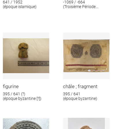
641 / 1952
-1069 / -664
(époque islamique)
(Troisième Période
intermédiaire)
figurine
châle ; fragment
395 / 641 (?)
395 / 641
(époque byzantine [?])
(époque byzantine)